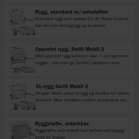
Rygg, standard m/armstøtter
Standard rygg som passer for de fleste brukere.
Har en myk nettingrygg og armlener.
Oppreist rygg, Swift Mobil-2
Med oppreist rygg kommer man 7 cm nærmere
veggen, noe som gir perfekt passform over
toalettåpningen på vegghengte toaletter.
Baksiden passer alle Swift Mobil-2
standardmodeller bortsett fra tilt-varianten.
XL-rygg Swift Mobil-2
Ryggen passer også teknisk til Swift Mobil-2 24"-
Skaper bedre plass til rygg og skuldre for større
modellen, men gir ingen funksjonell fordel da
brukere. Øker bredden mellom armlenene med
24"-hjulene berører veggen før rygg /
6 cm til 48/54/60 cm. (XL-ryggen passer ikke til
kjørehåndtak.
Swift Mobil Tilt-2). Materiale: polyester,
pulverlakkert stål, rustfritt stål, polypropylen.
Ryggstøtte, avtørkbar
Ryggstøtte som enkelt kan tørkes ved hyppig
bytte av bruker.