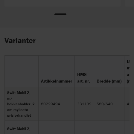
Varianter
Bre
mel
HMS
arm
Artikkelnummer
art. nr.
Bredde (mm)
(mm
Swift Mobil-2,
m/
bekkenholder, 2
80229494
331139
580/640
420
cm myksete
prisforhandlet
Swift Mobil-2,