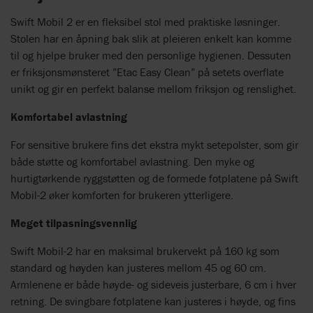
Swift Mobil 2 er en fleksibel stol med praktiske løsninger.
Stolen har en åpning bak slik at pleieren enkelt kan komme
til og hjelpe bruker med den personlige hygienen. Dessuten
er friksjonsmønsteret ”Etac Easy Clean” på setets overflate
unikt og gir en perfekt balanse mellom friksjon og renslighet.
Komfortabel avlastning
For sensitive brukere fins det ekstra mykt setepolster, som gir
både støtte og komfortabel avlastning. Den myke og
hurtigtørkende ryggstøtten og de formede fotplatene på Swift
Mobil-2 øker komforten for brukeren ytterligere.
Meget tilpasningsvennlig
Swift Mobil-2 har en maksimal brukervekt på 160 kg som
standard og høyden kan justeres mellom 45 og 60 cm.
Armlenene er både høyde- og sideveis justerbare, 6 cm i hver
retning. De svingbare fotplatene kan justeres i høyde, og fins