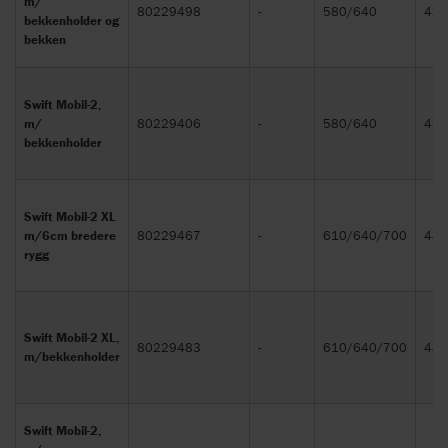
m/
80229498
-
580/640
420
bekkenholder og
bekken
Swift Mobil-2,
m/
80229406
-
580/640
420
bekkenholder
Swift Mobil-2 XL
m/6cm bredere
80229467
-
610/640/700
480
rygg
Swift Mobil-2 XL,
80229483
-
610/640/700
480
m/bekkenholder
Swift Mobil-2,