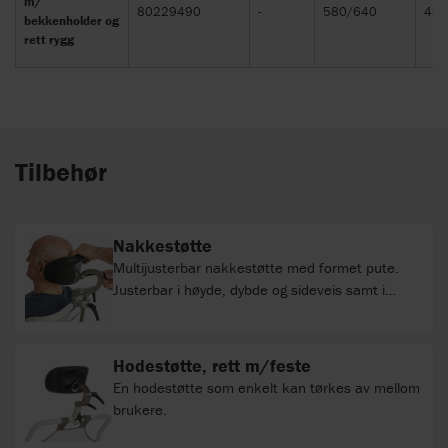
m/
80229490
-
580/640
420
bekkenholder og
rett rygg
Tilbehør
Nakkestøtte
Multijusterbar nakkestøtte med formet pute.
Justerbar i høyde, dybde og sideveis samt i
vinkel. Komplett med brakett. Materiale: Pute:
polyuretan. Stag: rustfritt stål
Hodestøtte, rett m/feste
En hodestøtte som enkelt kan tørkes av mellom
brukere.