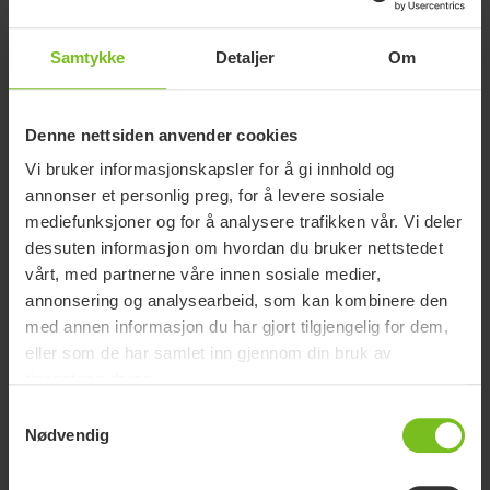
Nedlasting av brukermanualer er kun ment for hensiktsmessige
formål. De aktuelle produktene kan endres uten forvarsel, og leserens
skjønn anbefales for å sikre samsvar mellom produktversjon og
Samtykke
Detaljer
Om
artikkelnummer mot riktig oversettelse i brukermanualen.
Dokumenttype
Denne nettsiden anvender cookies
Dokument type
Vi bruker informasjonskapsler for å gi innhold og
annonser et personlig preg, for å levere sosiale
mediefunksjoner og for å analysere trafikken vår. Vi deler
Tøm filter
dessuten informasjon om hvordan du bruker nettstedet
Brukermanual
vårt, med partnerne våre innen sosiale medier,
Etac Swift Mobil-2
annonsering og analysearbeid, som kan kombinere den
med annen informasjon du har gjort tilgjengelig for dem,
Forventet levetid
eller som de har samlet inn gjennom din bruk av
Forventet levetid
tjenestene deres.
Samtykkevalg
Guide før kjøp
Nødvendig
Guide før kjøp