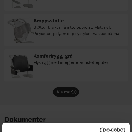
Kroppsstøtte
Støtter bruker i å sitte oppreist. Materiale
Polyester, polyamid, polyetylen. Vaskes på maks
60° C
Komfortrygg, grå
Myk rygg med integrerte armstøtteputer
Vis mer
Dokumenter