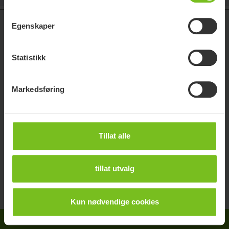
Egenskaper
Etac AS
Vanemveien 1, 1599 Moss
Statistikk
Telefon: 815 69 469
E-post:
hovedkontor.norge@etac.com
Markedsføring
Følg oss på sosiale medier:
Tillat alle
tillat utvalg
Kun nødvendige cookies
Copyright © 2021 Etac AB. All rights reserved.