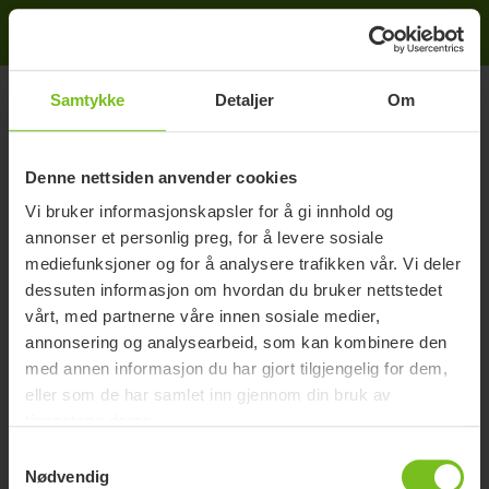
Samtykke
Detaljer
Om
Spor ordre
Fyll inn ordrenummer og kundenummer for oppdatert
Denne nettsiden anvender cookies
informasjon om leveransen
Vi bruker informasjonskapsler for å gi innhold og
annonser et personlig preg, for å levere sosiale
mediefunksjoner og for å analysere trafikken vår. Vi deler
Ordrenummer
dessuten informasjon om hvordan du bruker nettstedet
vårt, med partnerne våre innen sosiale medier,
annonsering og analysearbeid, som kan kombinere den
Kundenummer
med annen informasjon du har gjort tilgjengelig for dem,
eller som de har samlet inn gjennom din bruk av
tjenestene deres.
Søk
Samtykkevalg
Nødvendig