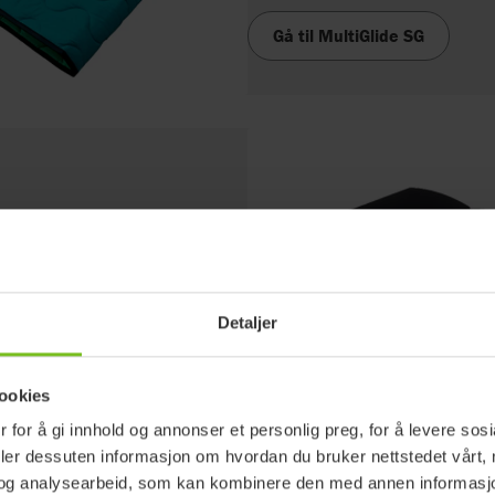
Gå til MultiGlide SG
ter. Disse er
Immedia E-board
tninger. E-Board og 3B-Board lager
 og toalett.
g lav friksjon på oversiden for
Detaljer
igger i ro.
 for aktive og selvstendige
ookies
 for å gi innhold og annonser et personlig preg, for å levere sos
deler dessuten informasjon om hvordan du bruker nettstedet vårt,
et ved forflytning inn og ut av
og analysearbeid, som kan kombinere den med annen informasjon d