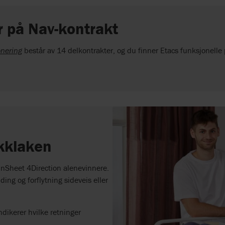
r på Nav-kontrakt
onering
består av 14 delkontrakter, og du finner Etacs funksjonelle
ikklaken
tinSheet 4Direction alenevinnere.
ing og forflytning sideveis eller
indikerer hvilke retninger