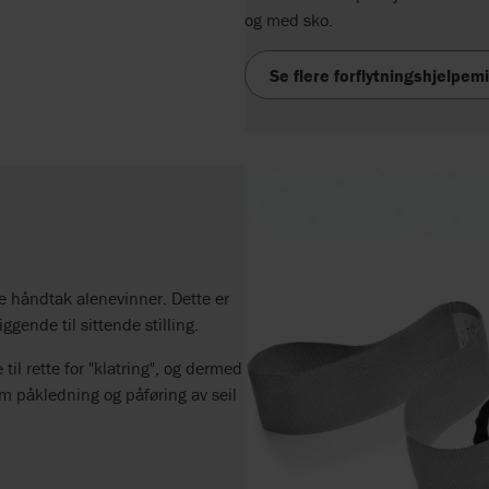
og med sko.
Se flere forflytningshjelpem
e håndtak alenevinner. Dette er
gende til sittende stilling.
il rette for "klatring", og dermed
m påkledning og påføring av seil