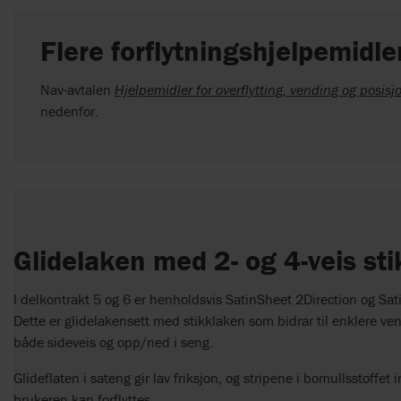
Flere forflytningshjelpemidle
Nav-avtalen
Hjelpemidler for overflytting, vending og posisj
nedenfor.
Glidelaken med 2- og 4-veis st
I delkontrakt 5 og 6 er henholdsvis SatinSheet 2Direction og Sa
Dette er glidelakensett med stikklaken som bidrar til enklere vend
både sideveis og opp/ned i seng.
Glideflaten i sateng gir lav friksjon, og stripene i bomullsstoffet 
brukeren kan forflyttes.