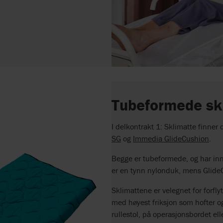
Tubeformede sk
I delkontrakt 1: Sklimatte finner
SG
og
Immedia GlideCushion
.
Begge er tubeformede, og har inn
er en tynn nylonduk, mens GlideC
Sklimattene er velegnet for forf
med høyest friksjon som hofter og
rullestol, på operasjonsbordet ell