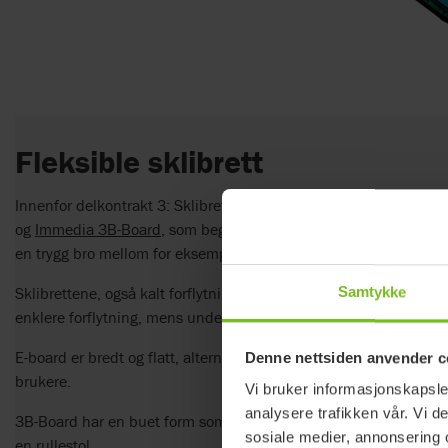
Fleksible sklibrett
Innenfor delkontrakt 3: Sklibrett, har vi to prisforhandlede varian
og
Immedia 3B-Board
, som begge skal brukes til sittende forfly
en trygg bro mellom for eksempel seng og rullestol, eller rullestol
Sklibrettene, også kalt forflytningsbrett eller glidebrett, har veldi
Samtykke
enklere forflytning, mens undersiden er sklisikker slik at brettet l
E-board er bredt og flatt, alternativt med en vinge, og best egnet
Denne nettsiden anvender c
brukere.
Vi bruker informasjonskapsler
analysere trafikken vår. Vi 
3B-Board har en buet form som lar brettet omgå for eksempel hjul
sosiale medier, annonsering 
en rullestol.