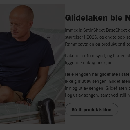
Glidelaken ble 
Immedia SatinSheet BaseSheet ela
størrelser i 2026, og endte opp 
Rammeavtalen og produkt er tilte
Lakenet er formsydd, og har en st
liggende i riktig posisjon.
Hele lengden har glideflate i sat
ikke glir ut av sengen. Glideflaten
inn og ut av sengen. Glideflaten 
i og ut av sengen, samt ved still
Gå til produktsiden