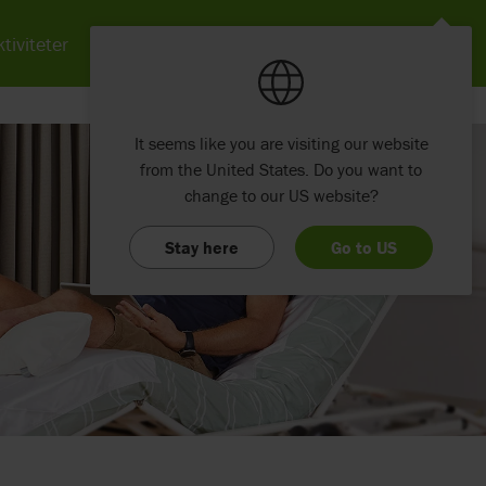
tiviteter
Nyheter
Om Etac
Kontakt
It seems like you are visiting our website
from the United States. Do you want to
change to our US website?
Stay here
Go to US