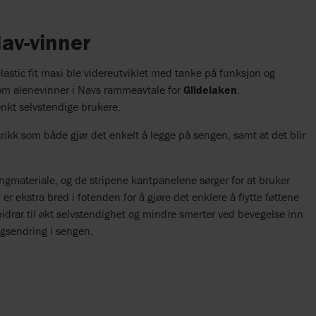
Nav-vinner
stic fit maxi ble videreutviklet med tanke på funksjon og
som alenevinner i Navs rammeavtale for
Glidelaken
.
nkt selvstendige brukere.
rikk som både gjør det enkelt å legge på sengen, samt at det blir
engmateriale, og de stripene kantpanelene sørger for at bruker
 er ekstra bred i fotenden for å gjøre det enklere å flytte føttene
bidrar til økt selvstendighet og mindre smerter ved bevegelse inn
ingsendring i sengen.