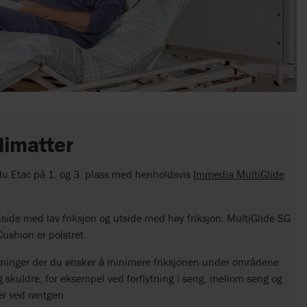
limatter
 du Etac på 1. og 3. plass med henholdsvis
Immedia MultiGlide
side med lav friksjon og utside med høy friksjon. MultiGlide SG
ushion er polstret.
lytninger der du ønsker å minimere friksjonen under områdene
 skuldre, for eksempel ved forflytning i seng, mellom seng og
er ved røntgen.