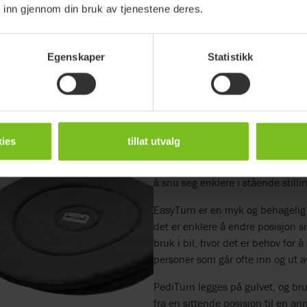
 inn gjennom din bruk av tjenestene deres.
Egenskaper
Statistikk
Dreieputer for s
ies
tillat utvalg
I delkontrakt 4: Dreiepute og dre
gjør det enklere å snu seg i sitten
å snu seg enklere i stående stilli
EasyTurn er en myk og behagelig 
det er enklere å endre posisjon si
bruk i bil, hvor det er behov for 
personer som går ofte inn og ut 
PediTurn legges på gulvet, og bru
fra en sittende posisjon til en a