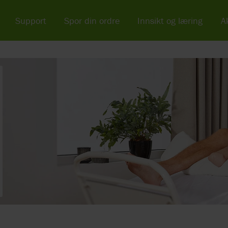
Support
Spor din ordre
Innsikt og læring
Ak