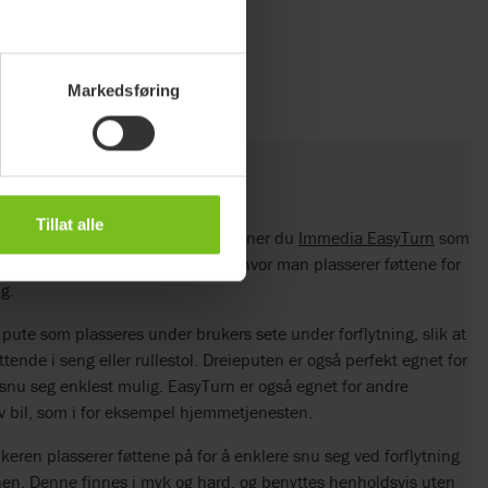
Markedsføring
ete og gulv
Tillat alle
ieskive er Etac alenevinner. Her finner du
Immedia EasyTurn
som
de stilling, og
Immedia PediTurn
hvor man plasserer føttene for
ng.
pute som plasseres under brukers sete under forflytning, slik at
ttende i seng eller rullestol. Dreieputen er også perfekt egnet for
å snu seg enklest mulig. EasyTurn er også egnet for andre
av bil, som i for eksempel hjemmetjenesten.
keren plasserer føttene på for å enklere snu seg ved forflytning
nnen. Denne finnes i myk og hard, og benyttes henholdsvis uten