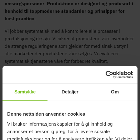
omsorgspersoner. Produktene er designet og produsert i
henhold til toppmoderne standarder og prinsipper for
best practice.
Vi jobber systematisk med å kontrollere alle prosesser i
produksjon og design. Vi sikrer at produktene våre overholder
de strenge reguleringene som gjelder for medisinsk utstyr i
alle markeder der produktene våre selges. Vi evaluerer
systematisk tjenestene våre for forbedret kvalitet,
funksjonalitet og ytelse i samsvar med regulatoriske krav for å
opprettholde produktsikkerhet og effektivitet gjennom hele
livssyklusen.
Samtykke
Detaljer
Om
Våre produkter som er klassifisert som medisinsk utstyr er CE-
merket, i samsvar med regulatoriske krav. Produktene er også
registrert hos relevante myndigheter.
Denne nettsiden anvender cookies
Åpenhetsloven
Vi bruker informasjonskapsler for å gi innhold og
annonser et personlig preg, for å levere sosiale
Åpenhetsloven skal fremme virksomheters respekt for
mediefunksjoner og for å analysere trafikken vår. Vi deler