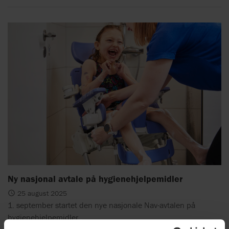
Ny nasjonal avtale på hygienehjelpemidler
25 august 2025
1. september startet den nye nasjonale Nav-avtalen på
hygienehjelpemidler.