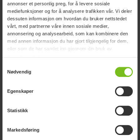
annonser et personlig preg, for å levere sosiale
Etiske retningslinjer
mediefunksjoner og for å analysere trafikken vår. Vi deler
Ansatte
dessuten informasjon om hvordan du bruker nettstedet
vårt, med partnerne våre innen sosiale medier,
annonsering og analysearbeid, som kan kombinere den
med annen informasjon du har gjort tilgjengelig for dem,
eller som de har samlet inn gjennom din bruk av
tjenestene deres.
Samtykkevalg
Nødvendig
Egenskaper
Etiske retningslinjer
Statistikk
Leverandører
Markedsføring