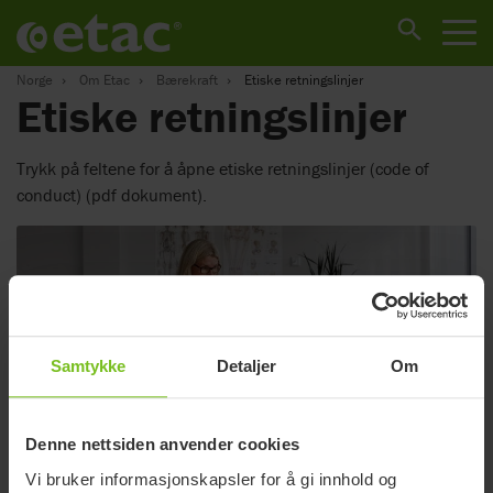
Norge
Om Etac
Bærekraft
Etiske retningslinjer
Etiske retningslinjer
Trykk på feltene for å åpne etiske retningslinjer (code of
conduct) (pdf dokument).
Samtykke
Detaljer
Om
Denne nettsiden anvender cookies
Vi bruker informasjonskapsler for å gi innhold og