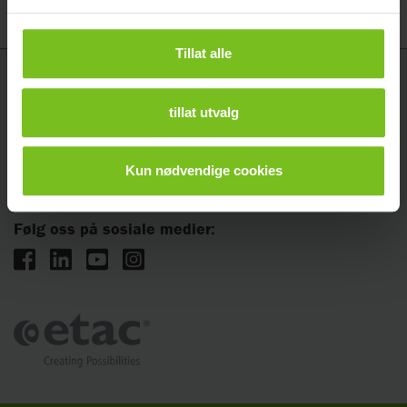
Tillat alle
Etac AS
tillat utvalg
Vanemveien 1, 1599 Moss
Telefon: 815 69 469
Kun nødvendige cookies
E-post:
hovedkontor.norge@etac.com
Følg oss på sosiale medier: