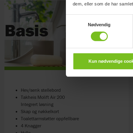
dem, eller som de har samlet
Samtykkevalg
Nødvendig
Kun nødvendige cook
Hev/senk stellebord
Takheis Molift Air 200
Integrert løsning
Skap og nøkkelkort
Toalettarmstøtter oppfellbare
4 Knagger
Hylle