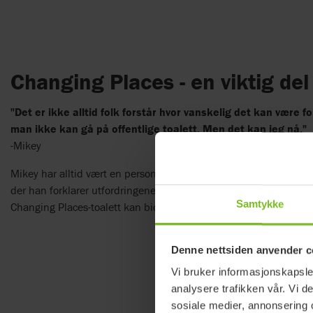
Changing Places - en viktig de
"Det er ikke alltid folk forstår hvor vanskelig det kan være f
man ikke kan gå på offentlige toalett. Men det kan jeg nå."
-Mikey
Mikey har alltid vært en person som ønsker å delta på normale ak
der han forklarer utfordringene mange funksjonsnedsatte møter 
Samtykke
Changing Places-toalett kan bidrar til.
Denne nettsiden anvender c
Vi bruker informasjonskapsler
analysere trafikken vår. Vi 
sosiale medier, annonsering 