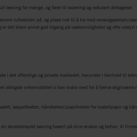
ull løsning for mange, og fører til isolering og redusert deltagelse.
nøvrere rullestolen på, og plass nok til å ha med omsorgsperson/ass
legg er det blant annet god tilgang på vaskemuligheter og ofte utstyrt
åde i det offentlige og private markedet, herunder i henhold til tek
et viktigste virkemiddelet vi kan bidra med for å fjerne stigmaene
– toalett, søppelbøtter, håndtørker/papirholder for toalettpapir og h
r en skreddersydd løsning basert på dine ønsker og behov. Vi finn