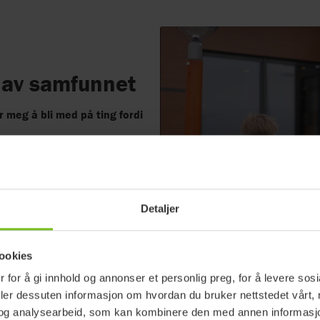
l av samfunnet
or meg å bli med på ting fordi
tiviteter i hverdagen. Se filmen
på i hverdagen, og hva et
Detaljer
ookies
 for å gi innhold og annonser et personlig preg, for å levere sos
deler dessuten informasjon om hvordan du bruker nettstedet vårt,
og analysearbeid, som kan kombinere den med annen informasjon d