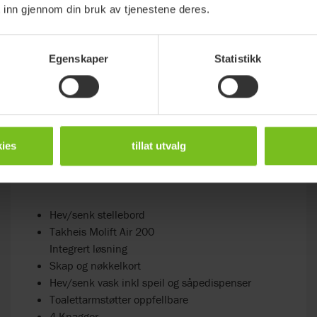
 inn gjennom din bruk av tjenestene deres.
Egenskaper
Statistikk
ies
tillat utvalg
Hev/senk stellebord
Takheis Molift Air 200
Integrert løsning
Skap og nøkkelkort
Hev/senk vask inkl speil og såpedispenser
Toalettarmstøtter oppfellbare
4 Knagger