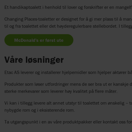
Et handikaptoalett i henhold til lover og forskrifter er en mangelf
Changing Places-toaletter er designet for å gi mer plass til å ma
til og fra toalettet eller det høyderegulerbare stellebordet. I til
McDonald's er først ute
Våre løsninger
Etac AS leverer og installerer hjelpemidler som hjelper aktører b
Produkter som løser utfordringer mens de ser bra ut er kanskje d
sterke merkevarer som leverer høy kvalitet på flere måter.
Vi kan i tillegg levere alt annet utstyr til toalettet om ønskelig 
nybygde rom og i eksisterende rom.
Ta utgangspunkt i en av våre produktpakker eller kontakt oss fo