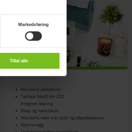
Markedsføring
Tillat alle
Hev/senk stellebord
Takheis Molift Air 200
Integrert løsning
Skap og nøkkelkort
Hev/senk vask inkl speil og såpedispenser
Skjermvegg
Toalettarmstøtter oppfellbare