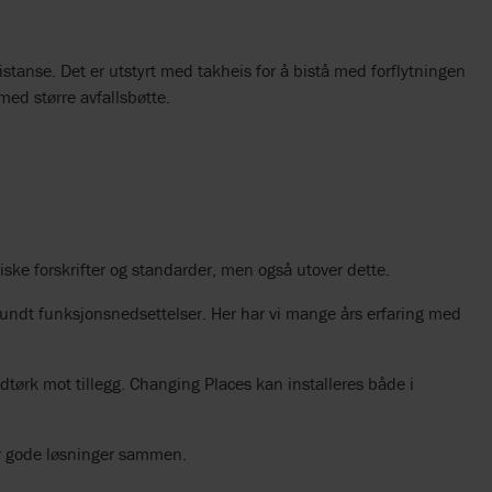
istanse. Det er utstyrt med takheis for å bistå med forflytningen
 med større avfallsbøtte.
niske forskrifter og standarder, men også utover dette.
 rundt funksjonsnedsettelser. Her har vi mange års erfaring med
åndtørk mot tillegg. Changing Places kan installeres både i
er gode løsninger sammen.