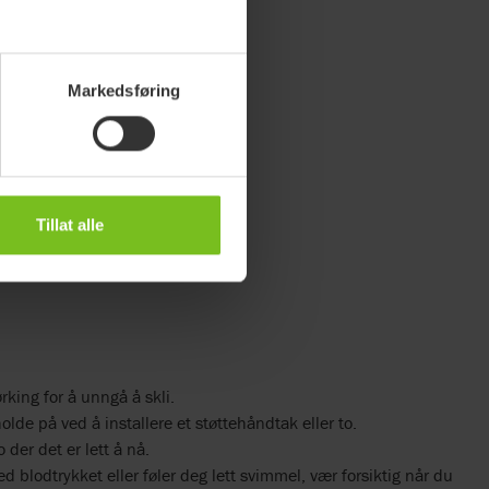
Markedsføring
Tillat alle
rking for å unngå å skli.
olde på ved å installere et støttehåndtak eller to.
der det er lett å nå.
 blodtrykket eller føler deg lett svimmel, vær forsiktig når du