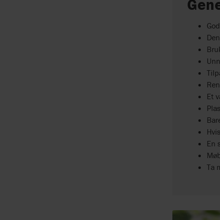
Gene
God 
Den 
Bruk
Unng
Tilp
Ren
Et v
Plas
Bare
Hvis
En s
Møbl
Ta 