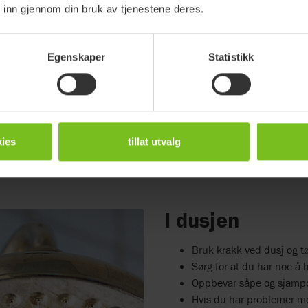
 inn gjennom din bruk av tjenestene deres.
Egenskaper
Statistikk
ies
tillat utvalg
I dusjen
Bruk krakk ved dusj og tø
Sørg for at du har noe å h
Oppbevar såpe og sjampo 
Hvis du har problemer med