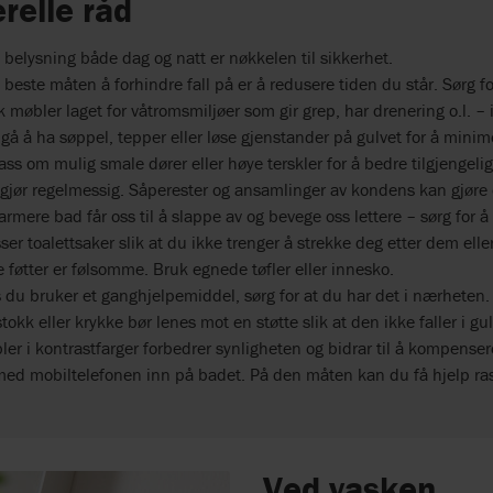
relle råd
belysning både dag og natt er nøkkelen til sikkerhet.
beste måten å forhindre fall på er å redusere tiden du står. Sørg fo
 møbler laget for våtromsmiljøer som gir grep, har drenering o.l. –
å å ha søppel, tepper eller løse gjenstander på gulvet for å minime
ass om mulig smale dører eller høye terskler for å bedre tilgjengel
gjør regelmessig. Såperester og ansamlinger av kondens kan gjøre ov
armere bad får oss til å slappe av og bevege oss lettere – sørg for 
ser toalettsaker slik at du ikke trenger å strekke deg etter dem ell
 føtter er følsomme. Bruk egnede tøfler eller innesko.
 du bruker et ganghjelpemiddel, sørg for at du har det i nærheten.
tokk eller krykke bør lenes mot en støtte slik at den ikke faller i gul
er i kontrastfarger forbedrer synligheten og bidrar til å kompensere
med mobiltelefonen inn på badet. På den måten kan du få hjelp ras
Ved vasken