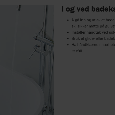
I og ved badek
Å gå inn og ut av et bad
sklisikker matte på gulvet
Installer håndtak ved sid
Bruk et glide- eller bade
Ha håndklærne i nærheten
er vått.