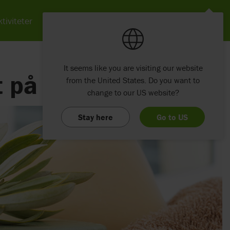
tiviteter
Nyheter
Om Etac
Kontakt
It seems like you are visiting our website
t på badet
from the United States. Do you want to
change to our US website?
Stay here
Go to US