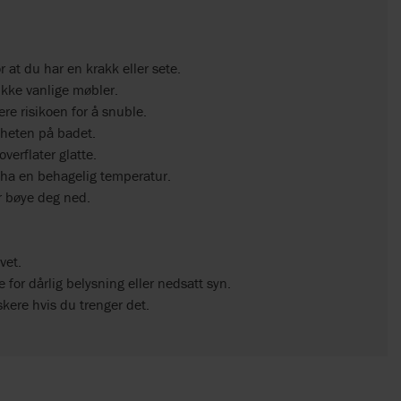
r at du har en krakk eller sete.
 ikke vanlige møbler.
re risikoen for å snuble.
igheten på badet.
erflater glatte.
å ha en behagelig temperatur.
er bøye deg ned.
vet.
 for dårlig belysning eller nedsatt syn.
kere hvis du trenger det.