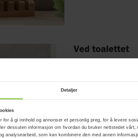
Ved toalettet
Installer en
toalettforhøy
Fest armlener til toaletts
bevegelsen ytterligere.
Hold toalettpapir og and
Detaljer
Menn anbefales å sette s
ookies
 for å gi innhold og annonser et personlig preg, for å levere sos
deler dessuten informasjon om hvordan du bruker nettstedet vårt,
og analysearbeid, som kan kombinere den med annen informasjon d