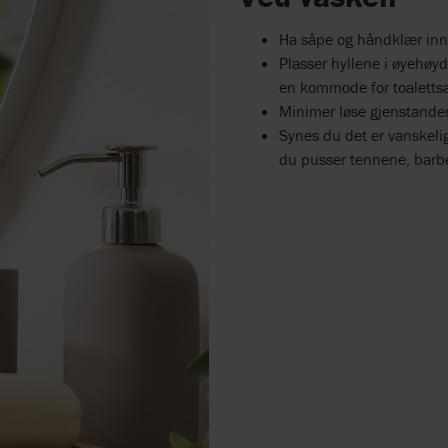
Ha såpe og håndklær inne
Plasser hyllene i øyehøyde
en kommode for toalettsa
Minimer løse gjenstander
Synes du det er vanskelig
du pusser tennene, barbe