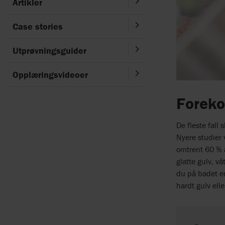
Artikler
Case stories
Utprøvningsguider
Opplæringsvideoer
Foreko
De fleste fall
Nyere studier v
omtrent 60 % a
glatte gulv, vå
du på badet er
hardt gulv elle