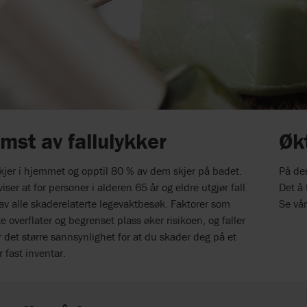
mst av fallulykker
Øk
 skjer i hjemmet og opptil 80 % av dem skjer på badet.
På den
iser at for personer i alderen 65 år og eldre utgjør fall
Det å 
v alle skaderelaterte legevaktbesøk. Faktorer som
Se vå
te overflater og begrenset plass øker risikoen, og faller
 det større sannsynlighet for at du skader deg på et
r fast inventar.