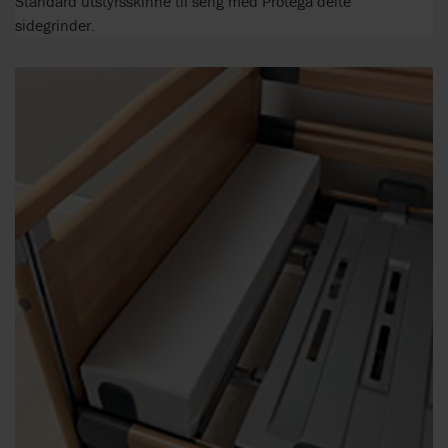
Standard utstyrsskinne til seng med Protega delte
sidegrinder.