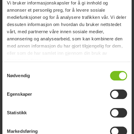
Vi bruker informasjonskapsler for å gi innhold og
annonser et personlig preg, for å levere sosiale
mediefunksjoner og for å analysere trafikken vår. Vi deler
dessuten informasjon om hvordan du bruker nettstedet
vårt, med partnerne våre innen sosiale medier,
annonsering og analysearbeid, som kan kombinere den
med annen informasjon du har gjort tilgjengelig for dem,
eller som de har samlet inn gjennom din bruk av
tjenestene deres.
Samtykkevalg
Løftebøyle med gripehåndtak
Nødvendig
Håndtak som gir meget godt grep for pasienten.
Egenskaper
Statistikk
Markedsføring