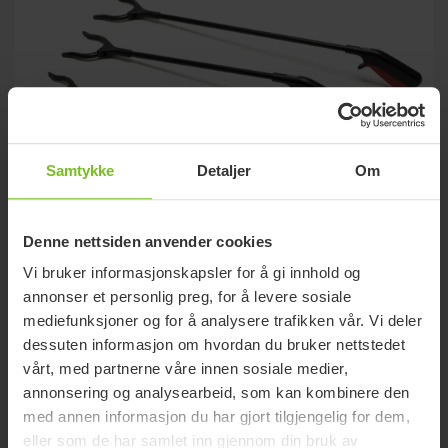
Samtykke
Detaljer
Om
Denne nettsiden anvender cookies
Vi bruker informasjonskapsler for å gi innhold og
annonser et personlig preg, for å levere sosiale
Etac Aktiv gripetang
mediefunksjoner og for å analysere trafikken vår. Vi deler
En praktisk og effektiv gripetang. Kommer i både kort og lang
dessuten informasjon om hvordan du bruker nettstedet
utgave.
vårt, med partnerne våre innen sosiale medier,
annonsering og analysearbeid, som kan kombinere den
med annen informasjon du har gjort tilgjengelig for dem,
eller som de har samlet inn gjennom din bruk av