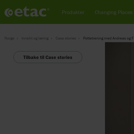
Produkter
Changing Places
Norge
Innsikt og læring
Case stories
Pottetrening med Andreas og 
Tilbake til Case stories