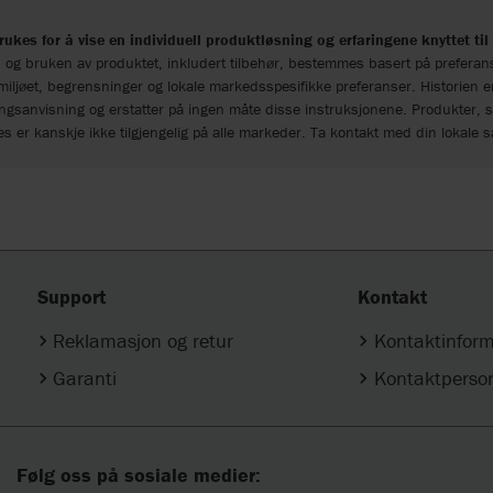
rukes for å vise en individuell produktløsning og erfaringene knyttet ti
 og bruken av produktet, inkludert tilbehør, bestemmes basert på preferan
miljøet, begrensninger og lokale markedsspesifikke preferanser. Historien e
gsanvisning og erstatter på ingen måte disse instruksjonene. Produkter, st
es er kanskje ikke tilgjengelig på alle markeder. Ta kontakt med din lokale 
Support
Kontakt
Reklamasjon og retur
Kontaktinfor
Garanti
Kontaktperso
Følg oss på sosiale medier: