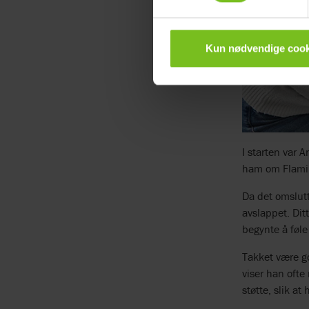
Kun nødvendige cook
I starten var 
ham om Flamin
Da det omslut
avslappet. Dit
begynte å føle
Takket være go
viser han ofte
støtte, slik a