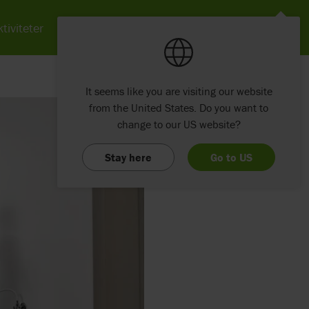
tiviteter
Nyheter
Om Etac
Kontakt
It seems like you are visiting our website
from the United States. Do you want to
change to our US website?
Stay here
Go to US