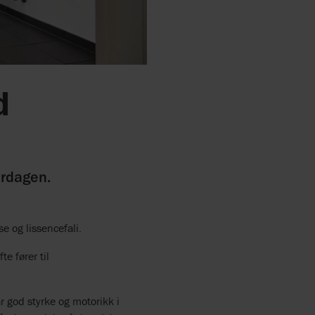
d
erdagen.
e og lissencefali.
e fører til
 god styrke og motorikk i