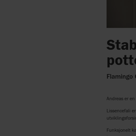
Stab
pott
Flamingo C
Andreas er en 
Lissencefali e
utviklingsfors
Funksjonelt ka