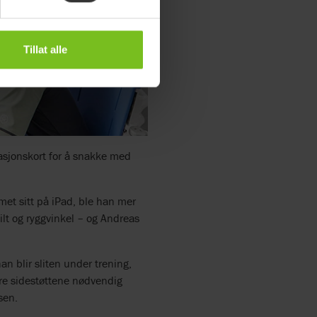
Tillat alle
kasjonskort for å snakke med
et sitt på iPad, ble han mer
ilt og ryggvinkel – og Andreas
n blir sliten under trening,
bare sidestøttene nødvendig
sen.