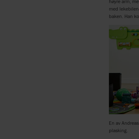
høyre arm, men
med lekebilene
baken. Han ko
En av Andreas’
plasking.