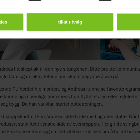
ies
tillat utvalg
Andreas litt skeptisk til den nye situasjonen. Ditte brukte kommuni
go Curo og de aktivitetene han skulle begynne å øve på.
tende PU-bordet ble montert, og Andreas kunne se favorittprogramm
te kunne også berolige ham mens hun flyttet stolen eller regulerte t
 seg trygg. Da han var klar, startet pottetreningen.
d kroppskontroll kan Andreas sitte både med og uten støtte. Når ha
 redusert stabilitet i venstre side av overkroppen. Her gir de sving
t han kan konsentrere seg om aktiviteten – og ikke om å holde balan