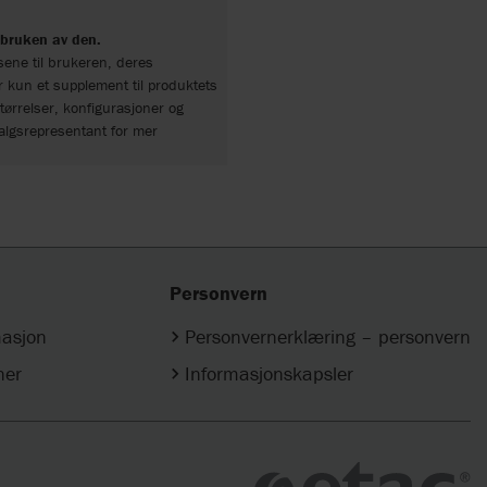
l bruken av den.
sene til brukeren, deres
r kun et supplement til produktets
ørrelser, konfigurasjoner og
salgsrepresentant for mer
Personvern
masjon
Personvernerklæring – personvern
ner
Informasjonskapsler