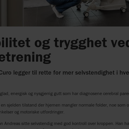
ilitet og trygghet ve
etrening
uro legger til rette for mer selvstendighet i hv
glad, energisk og nysgjerrig gutt som har diagnosene cerebral pares
r en sjelden tilstand der hjernen mangler normale folder, noe som oft
inkelser og motoriske utfordringer.
n Andreas sitte selvstendig med god kontroll over kroppen. Han har