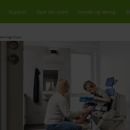
Support
Spor din ordre
Innsikt og læring
Ak
Flamingo Curo