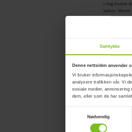
I dag bruker 
behov. Moren 
får mulighet t
Andreas går på
han å høre på 
Samtykke
En løsn
deltak
Denne nettsiden anvender c
I samtale med D
Vi bruker informasjonskapsler
rette for utvik
analysere trafikken vår. Vi 
Hjelpemidler e
sosiale medier, annonsering 
toalett. Derfor
dem, eller som de har samlet
Samtykkevalg
Nødvendig