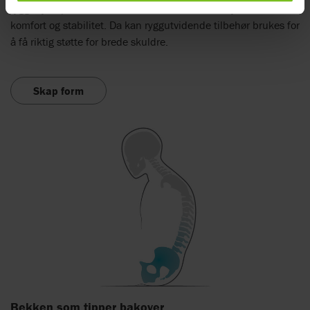
rygghøyde på nivå med skulderbladene eller høyere for
komfort og stabilitet. Da kan ryggutvidende tilbehør brukes for
å få riktig støtte for brede skuldre.
Skap form
Bekken som tipper bakover