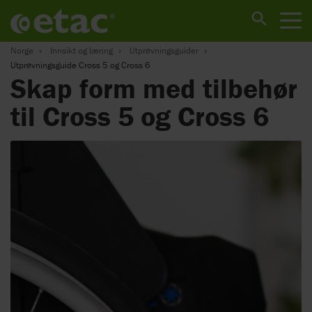
Norge
Innsikt og læring
Utprøvningsguider
Utprøvningsguide Cross 5 og Cross 6
Skap form med tilbehør
til Cross 5 og Cross 6