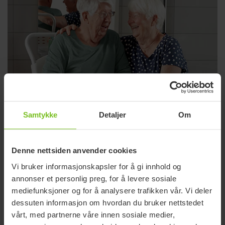
Samtykke
Detaljer
Om
Denne nettsiden anvender cookies
Vi bruker informasjonskapsler for å gi innhold og
annonser et personlig preg, for å levere sosiale
mediefunksjoner og for å analysere trafikken vår. Vi deler
Bad og toalett
dessuten informasjon om hvordan du bruker nettstedet
Brukervennlige bade-, dusj- og toaletthjelpemidler som
vårt, med partnerne våre innen sosiale medier,