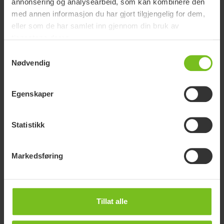
muliggjør trygge og verdige rutiner for personlig pleie for
annonsering og analysearbeid, som kan kombinere den
med annen informasjon du har gjort tilgjengelig for dem,
brukere og pleiere.
eller som de har samlet inn gjennom din bruk av
tjenestene deres.
Samtykkevalg
Nødvendig
Egenskaper
Statistikk
Markedsføring
Tillat alle