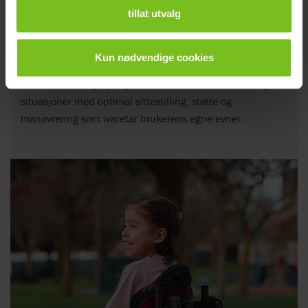
tillat utvalg
Manuelle rullestoler
Kun nødvendige cookies
Svært tilpasningsdyktige rullestoler for ulike behov og
situasjoner med optimal sittestilling, støtte og
manøvrering som ivaretar brukerens egne evner.