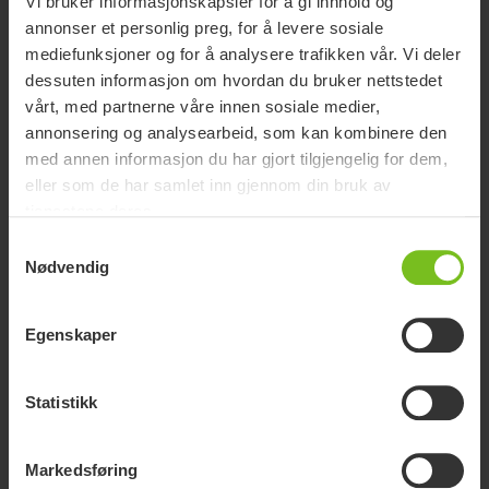
Vi bruker informasjonskapsler for å gi innhold og
annonser et personlig preg, for å levere sosiale
mediefunksjoner og for å analysere trafikken vår. Vi deler
dessuten informasjon om hvordan du bruker nettstedet
vårt, med partnerne våre innen sosiale medier,
annonsering og analysearbeid, som kan kombinere den
med annen informasjon du har gjort tilgjengelig for dem,
eller som de har samlet inn gjennom din bruk av
tjenestene deres.
Samtykkevalg
Nødvendig
Egenskaper
Sitte
Statistikk
Komfortable og funksjonelle sitteenheter som gir størst mulig
grad av støtte og bevegelighet.
Markedsføring