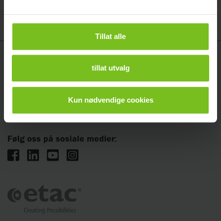
Tillat alle
Etac AS
tillat utvalg
Vanemveien 1, 1599 Moss
Telefon: 815 69 469
Kun nødvendige cookies
E-post:
hovedkontor.norge@etac.com
Følg oss på sosiale medier: