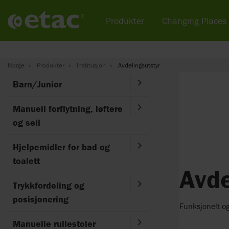
Produkter
Changing Places
Norge
Produkter
Institusjon
Avdelingsutstyr
Barn/Junior
Manuell forflytning, løftere
og seil
Hjelpemidler for bad og
toalett
Avde
Trykkfordeling og
posisjonering
Funksjonelt og
Manuelle rullestoler