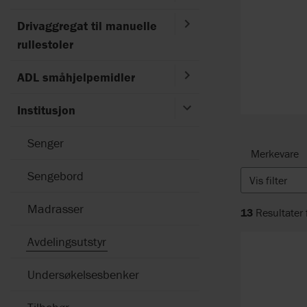
Drivaggregat til manuelle
rullestoler
ADL småhjelpemidler
Institusjon
Senger
Merkevare
Sengebord
Vis filter
Madrasser
13
Resultater 
Avdelingsutstyr
Undersøkelsesbenker