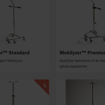
er™ Standard
Mobilyzer™ Premi
gant Mobilyzer.
Oppfyller behovene til de fle
sykehuspasienter.
Ny