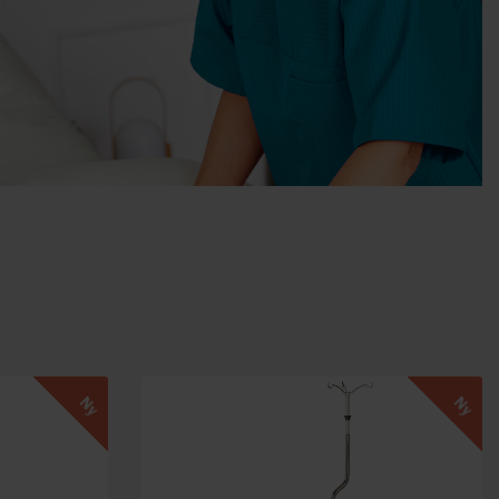
Ny
Ny