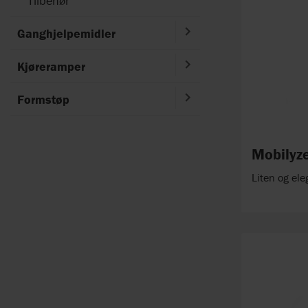
Tilbehør
Ganghjelpemidler
Kjøreramper
Formstøp
Mobilyz
Liten og ele