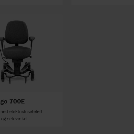
ngo 700E
med elektrisk seteløft,
 og setevinkel