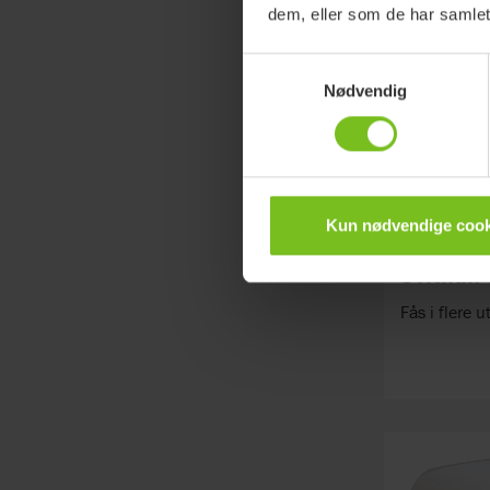
dem, eller som de har samlet
Samtykkevalg
Nødvendig
Kun nødvendige cook
Svithun 
Fås i flere u