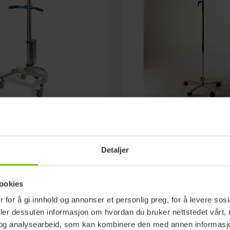
r™ Electric
Svithun infusjonssta
k justerbar infusjonsstang
Stabilt og robust
er fysisk belastning for
Detaljer
ookies
 for å gi innhold og annonser et personlig preg, for å levere sos
deler dessuten informasjon om hvordan du bruker nettstedet vårt,
og analysearbeid, som kan kombinere den med annen informasjon d