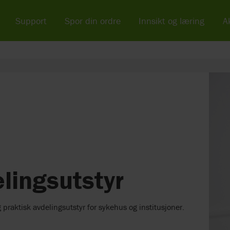
Support
Spor din ordre
Innsikt og læring
Ak
lingsutstyr
 praktisk avdelingsutstyr for sykehus og institusjoner.