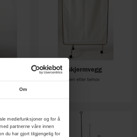
tiv
Svithun skjermvegg
Settes sammen etter behov
Om
iale mediefunksjoner og for å
 med partnerne våre innen
u har gjort tilgjengelig for