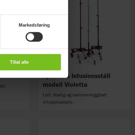
Markedsføring
Tillat alle
t
Sjöbloms Infusionsställ
modell Violetta
kt.
Lett, stødig og sammenleggbart
infusjonsstativ.