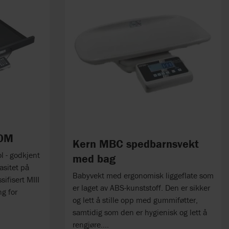
00M
Kern MBC spedbarnsvekt
ol - godkjent
med bag
asitet på
Babyvekt med ergonomisk liggeflate som
ifisert MIII
er laget av ABS-kunststoff. Den er sikker
g for
og lett å stille opp med gummiføtter,
samtidig som den er hygienisk og lett å
rengjøre....