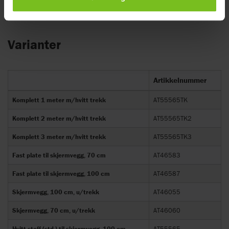
rom.
Varianter
Artikkelnummer
Komplett 1 meter m/hvitt trekk
AT55565TK
Komplett 2 meter m/hvitt trekk
AT55565TK2
Komplett 3 meter m/hvitt trekk
AT55565TK3
Fast plate til skjermvegg, 70 cm
AT46583
Fast plate til skjermvegg, 100 cm
AT46587
Skjermvegg, 100 cm, u/trekk
AT46055
Skjermvegg, 70 cm, u/trekk
AT46060
Hvitt stoff (std.) til skjermvegg, 100 cm
AT55565