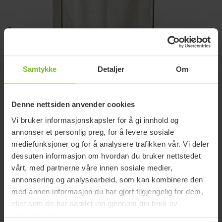
Samtykke
Detaljer
Om
Denne nettsiden anvender cookies
Vi bruker informasjonskapsler for å gi innhold og
annonser et personlig preg, for å levere sosiale
mediefunksjoner og for å analysere trafikken vår. Vi deler
dessuten informasjon om hvordan du bruker nettstedet
SVITHUN SKJERMVEGG
vårt, med partnerne våre innen sosiale medier,
annonsering og analysearbeid, som kan kombinere den
Solide og stabile skjermvegger som kommer i to ulike bredder;
med annen informasjon du har gjort tilgjengelig for dem,
70 og 100 cm. Høyde 175 cm.
eller som de har samlet inn gjennom din bruk av
Skjermveggene er enkle å sette sammen og festes med
tjenestene deres.