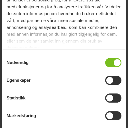
mediefunksjoner og for å analysere trafikken vår. Vi deler
dessuten informasjon om hvordan du bruker nettstedet
vårt, med partnerne våre innen sosiale medier,
Molift Mover 205
annonsering og analysearbeid, som kan kombinere den
Allround mobil personløfter for alle løftesituasjoner
med annen informasjon du har gjort tilgjengelig for dem,
eller som de har samlet inn gjennom din bruk av
tjenestene deres.
Samtykkevalg
Nødvendig
Egenskaper
Statistikk
Markedsføring