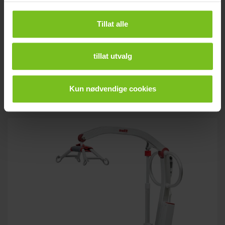
Tillat alle
tillat utvalg
Molift Mover 300
Kun nødvendige cookies
Høy løftekapasitet og lav totalvekt