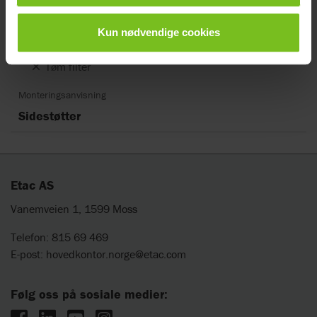
Dokumenttype
Dokument type
Kun nødvendige cookies
Tøm filter
Monteringsanvisning
Sidestøtter
Etac AS
Vanemveien 1, 1599 Moss
Telefon: 815 69 469
E-post:
hovedkontor.norge@etac.com
Følg oss på sosiale medier: