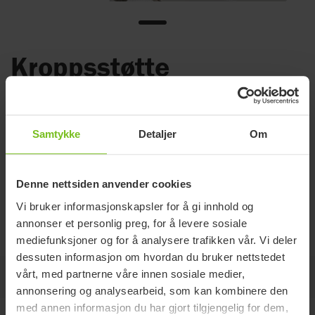
Kroppsstøtte
Støtter bruker i å sitte oppreist.
Materiale Polyester, polyamid, polyetylen.
Vaskes på maks 60° C
Samtykke
Detaljer
Om
Les mer
Denne nettsiden anvender cookies
Vi bruker informasjonskapsler for å gi innhold og
Rengjøringsinstruksjoner
annonser et personlig preg, for å levere sosiale
mediefunksjoner og for å analysere trafikken vår. Vi deler
dessuten informasjon om hvordan du bruker nettstedet
vårt, med partnerne våre innen sosiale medier,
På denne siden
annonsering og analysearbeid, som kan kombinere den
med annen informasjon du har gjort tilgjengelig for dem,