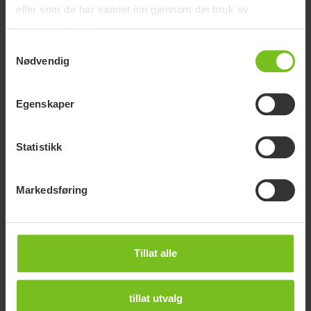
eller som de har samlet inn gjennom din bruk av
Varianter
tjenestene deres.
Samtykkevalg
Nødvendig
HMS art.
Kompatibel
Artikkelnummer
nr.
med
Egenskaper
Clean, Swift Mobil
Kroppsstøtte
80209509
187649
2
Statistikk
Markedsføring
Dokumenter
Nedlasting av brukermanualer er kun ment for hensiktsmessige
Tillat alle
formål. De aktuelle produktene kan endres uten forvarsel, og leserens
skjønn anbefales for å sikre samsvar mellom produktversjon og
artikkelnummer mot riktig oversettelse i brukermanualen.
tillat utvalg