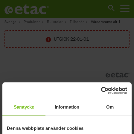
Sverige
Produkter
Rullstolar
Tillbehör
Vårdarbroms alt 1
UTGICK 22-01-01
Samtycke
Information
Om
Denna webbplats använder cookies