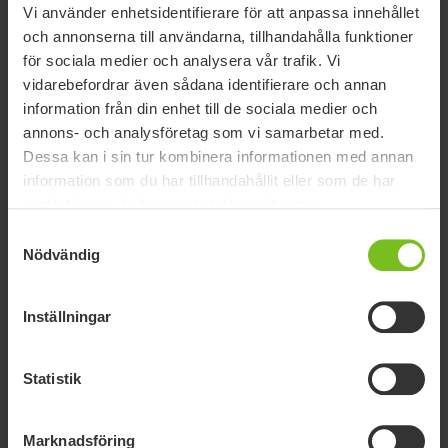
Vi använder enhetsidentifierare för att anpassa innehållet
och annonserna till användarna, tillhandahålla funktioner
för sociala medier och analysera vår trafik. Vi
vidarebefordrar även sådana identifierare och annan
information från din enhet till de sociala medier och
annons- och analysföretag som vi samarbetar med.
Dessa kan i sin tur kombinera informationen med annan
information som du har tillhandahållit eller som de har
samlat in när du har använt deras tjänster.
Samtyckesval
Supportsidan för
Nödvändig
Vårdarbroms alt 1
Inställningar
(Produkten har utgått)
Statistik
UTGICK 22-01-01
Med minskad öppningsvinkel för att passa personer med
Marknadsföring