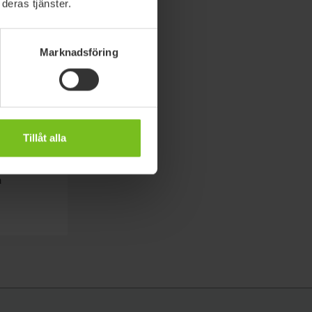
deras tjänster.
Marknadsföring
Tillåt alla
l
a