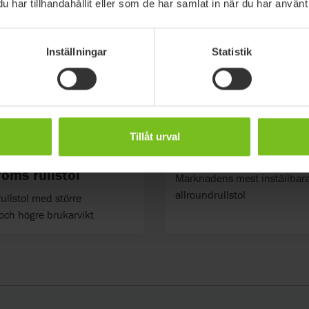
har tillhandahållit eller som de har samlat in när du har använt 
Inställningar
Statistik
Tillåt urval
ss 5 XL /
Etac Cross 6 rullsto
oms rullstol
Marknadens mest inställbar
allroundrullstol
ullstol med större
och högre brukarvikt