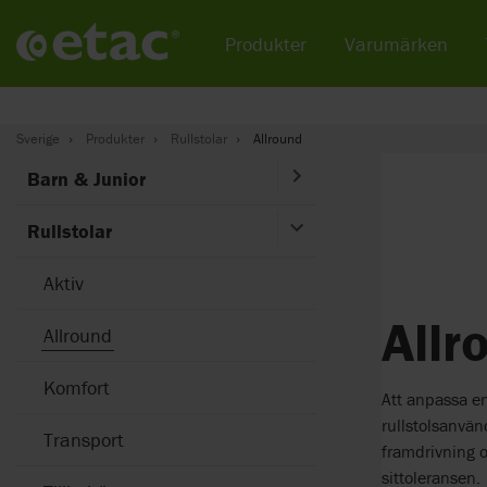
Produkter
Varumärken
Sverige
Produkter
Rullstolar
Allround
Barn & Junior
Rullstolar
Aktiv
Allr
Allround
Komfort
Att anpassa en
rullstolsanvän
Transport
framdrivning oc
sittoleransen.