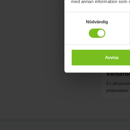
med annan information som du 
Samtyckesval
Nödvändig
Avvisa
Etac Cro
Vårdarbr
En allroundr
sitsbredder 