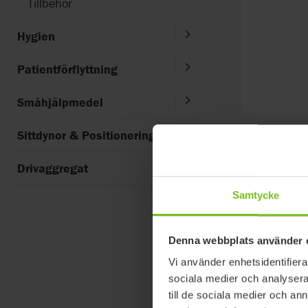
Tillbehör
Hygien
Patientförflyttning
Småhjälpmedel
Sittdynor & Positionering
Varumärke
Drivaggregat
Välj filter
Samtycke
2
hittade resul
Denna webbplats använder 
Vi använder enhetsidentifierar
sociala medier och analysera 
till de sociala medier och a