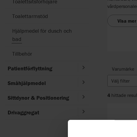
Toalettsitsförhöjare
vårdpersonale
Toalettarmstöd
Visa mer
Hjälpmedel för dusch och
bad
Tillbehör
Patientförflyttning
Varumärke
Välj filter
Småhjälpmedel
4
hittade resul
Sittdynor & Positionering
Drivaggregat