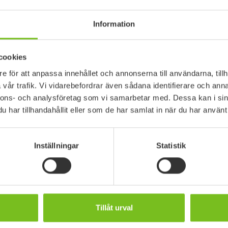
Information
cookies
e för att anpassa innehållet och annonserna till användarna, tillh
vår trafik. Vi vidarebefordrar även sådana identifierare och anna
nnons- och analysföretag som vi samarbetar med. Dessa kan i sin
har tillhandahållit eller som de har samlat in när du har använt 
dtag Etac Flex
Vägghandtag Etac 
esign som skapar möjligheter
Ett stabilt stödhandtag / vä
med många användningsom
Inställningar
Statistik
Tillåt urval