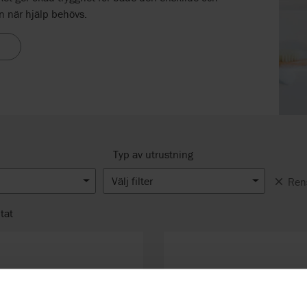
n när hjälp behövs.
Typ av utrustning
Välj filter
Rens
tat