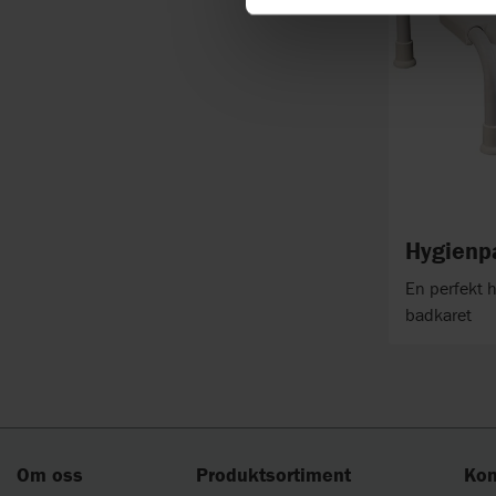
Hygienpa
En perfekt hj
badkaret
Om oss
Produktsortiment
Kon