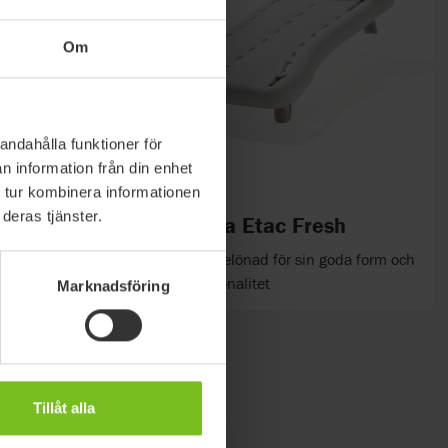
Om
andahålla funktioner för
n information från din enhet
 tur kombinera informationen
deras tjänster.
Handy
Badbräda Etac Fresh
gghandtag
Flerfaldigt belönad för sin goda form och
råden
höga funktionalitet
Marknadsföring
Tillåt alla