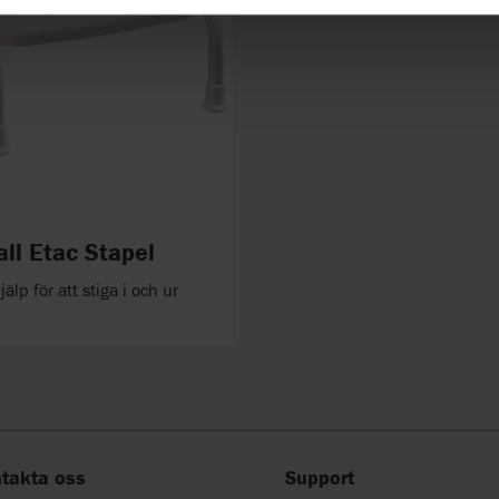
ll Etac Stapel
älp för att stiga i och ur
takta oss
Support