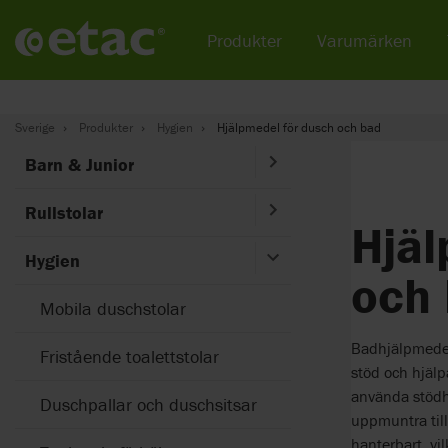
Produkter
Varumärken
Sverige
Produkter
Hygien
Hjälpmedel för dusch och bad
Barn & Junior
Rullstolar
Hjäl
Hygien
och
Mobila duschstolar
Badhjälpmedel
Fristående toalettstolar
stöd och hjälpa
använda stödh
Duschpallar och duschsitsar
uppmuntra till
hanterbart, vi