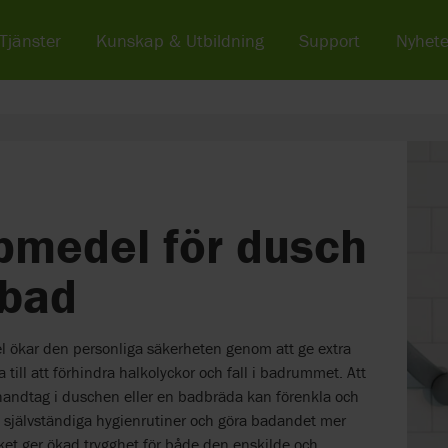
Tjänster
Kunskap & Utbildning
Support
Nyhete
pmedel för dusch
 bad
 ökar den personliga säkerheten genom att ge extra
 till att förhindra halkolyckor och fall i badrummet. Att
andtag i duschen eller en badbräda kan förenkla och
 självständiga hygienrutiner och göra badandet mer
lket ger ökad trygghet för både den enskilde och