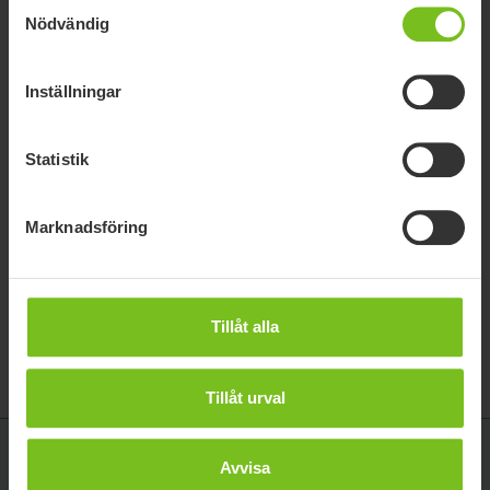
Samtyckesval
Nödvändig
Inställningar
Statistik
Marknadsföring
Etac Xact aktivrullstol
En lätt aktivrullstol för en aktiv livsstil.
Tillåt alla
Tillåt urval
Relaterade länkar:
Avvisa