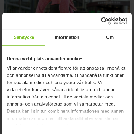
Varumärke
Samtycke
Information
Om
Välj filter
Denna webbplats använder cookies
Rensa filter
Vi använder enhetsidentifierare för att anpassa innehållet
1
hittade resultat
och annonserna till användarna, tillhandahålla funktioner
för sociala medier och analysera vår trafik. Vi
vidarebefordrar även sådana identifierare och annan
information från din enhet till de sociala medier och
annons- och analysföretag som vi samarbetar med.
Dessa kan i sin tur kombinera informationen med annan
information som du har tillhandahållit eller som de har
samlat in när du har använt deras tjänster.