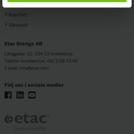
Etac Xact aktivrullstol
Komfort
Allround
Etac Sverige AB
Långgatan 12, 334 33 Anderstorp
Telefon kundservice: 0371-58 73 00
E-post:
info@etac.com
Följ oss i sociala medier