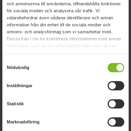
och annonserna till användarna, tillhandahålla funktioner
för sociala medier och analysera vår trafik. Vi
vidarebefordrar även sådana identifierare och annan
information från din enhet till de sociala medier och
annons- och analysföretag som vi samarbetar med.
Dessa kan i sin tur kombinera informationen med annan
information som du har tillhandahållit eller som de har
samlat in när du har använt deras tjänster.
Samtyckesval
Nödvändig
Supportsidan för
Underarmsstöd, trä
Inställningar
(Produkten har utgått)
Statistik
UTGICK 2023-03-01
Marknadsföring
För stöd av överarmen.