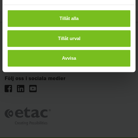
Tillåt alla
Etac Sverige AB
Tillåt urval
Långgatan 12, 334 33 Anderstorp
Telefon kundservice: 0371-58 73 00
Avvisa
E-post:
info@etac.com
Följ oss i sociala medier