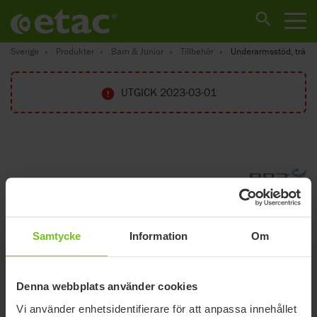
Sverige
Produkter
Barn & Junior
Tillbehör
Underarmsstöd, trä
UTGICK 2023-03-01
Samtycke
Information
Om
Denna webbplats använder cookies
Vi använder enhetsidentifierare för att anpassa innehållet