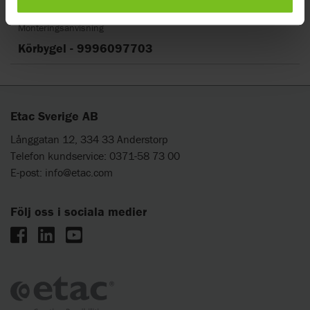
Monteringsanvisning
Körbygel - 9996097703
Etac Sverige AB
Långgatan 12, 334 33 Anderstorp
Telefon kundservice: 0371-58 73 00
E-post:
info@etac.com
Följ oss i sociala medier