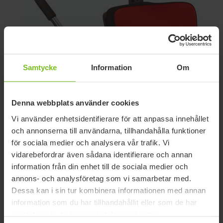
Samtycke
Information
Om
Denna webbplats använder cookies
Vi använder enhetsidentifierare för att anpassa innehållet
Supportsidan för
och annonserna till användarna, tillhandahålla funktioner
Körbygel (Produkten
för sociala medier och analysera vår trafik. Vi
vidarebefordrar även sådana identifierare och annan
har utgått)
information från din enhet till de sociala medier och
annons- och analysföretag som vi samarbetar med.
UTGICK 2023-04-01
Dessa kan i sin tur kombinera informationen med annan
information som du har tillhandahållit eller som de har
Till inneunderrede High-low, High-low:x och Strong Base för
samlat in när du har använt deras tjänster.