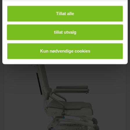
Tillat alle
R82 Swan Curo
Nyhet! Toalett- og badestol for barn og unge. Prisforhandlet,
tillat utvalg
NAV-avtale Hygienehjelpemidler, DK 7.
Kun nødvendige cookies