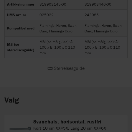
Artikkelnummer
319903145-00
319903446-00
HMS art. nr.
025022
243085
Flamingo, Heron, Swan
Flamingo, Heron, Swan
Kompatibel med
Curo, Flamingo Curo
Curo, Flamingo Curo
Mål (se målguide): A:
Mål (se målguide): A:
Mål (se
100 x B: 160 x C 110
100 x B: 160 x C 110
størrelsesguide)
mm
mm
Størrelsesguide
Valg
Svanehals, horisontal, rustfri
Kort 10 cm XX=5X, Lang 20 cm XX=6X