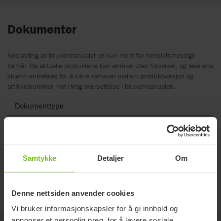
Dokumenter
Nedlasting av brukermanualer er kun ment for hensiktsmessige
formål. De aktuelle produktene kan endres uten forvarsel, og leserens
skjønn anbefales for å sikre samsvar mellom produktversjon og
artikkelnummer mot riktig oversettelse i brukermanualen.
Dokumenttype
Dokument type
Tøm filter
Samtykke
Detaljer
Om
Monteringsanvisning
Hodestøtte - 9996098114
Denne nettsiden anvender cookies
Vi bruker informasjonskapsler for å gi innhold og
annonser et personlig preg, for å levere sosiale