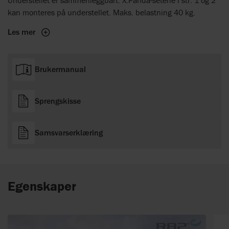
Understellet er sammenleggbart. X:Panda-setene i str. 1 og 2
kan monteres på understellet. Maks. belastning 40 kg.
Les mer
Brukermanual
Sprengskisse
Samsvarserklæring
Egenskaper