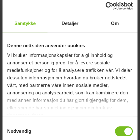
Fotplate (bredde og dybde)
310x200
(mm)
Høyde sammenslått (mm)
490
Samtykke
Detaljer
Om
Lengde med dreibare forhjul
740
(mm)
Denne nettsiden anvender cookies
Lengde med store forhjul
840
(mm)
Vi bruker informasjonskapsler for å gi innhold og
annonser et personlig preg, for å levere sosiale
Lengde sammenslått (mm)
900
mediefunksjoner og for å analysere trafikken vår. Vi deler
Maks belastning (kg)
40
dessuten informasjon om hvordan du bruker nettstedet
vårt, med partnerne våre innen sosiale medier,
Maks belastning ved
40
annonsering og analysearbeid, som kan kombinere den
transport (kg)
med annen informasjon du har gjort tilgjengelig for dem,
Maks godkjente totalvekt
55,5
eller som de har samlet inn gjennom din bruk av
(kg)
tjenestene deres.
Minste venderadius (mm)
1020
Samtykkevalg
Nødvendig
Rett setevinkel (°)
45