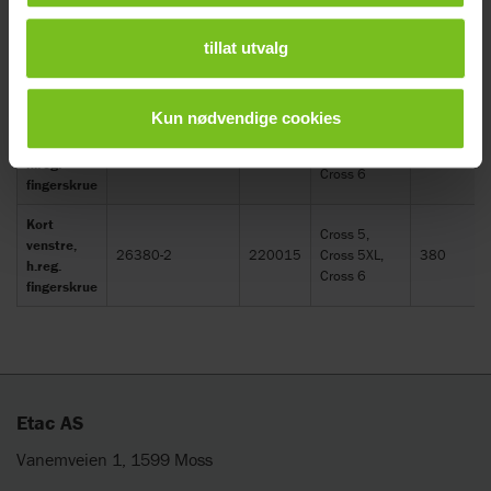
Cross 5,
Lang,
Cross 5XL,
tillat utvalg
venstre,
25173-2
004393
380
Cross 6,
h.just.
Crissy
Kun nødvendige cookies
Lang,
Cross 5,
høyre,
26380-1
220014
Cross 5XL,
380
h.reg.
Cross 6
fingerskrue
Kort
Cross 5,
venstre,
26380-2
220015
Cross 5XL,
380
h.reg.
Cross 6
fingerskrue
Etac AS
Vanemveien 1, 1599 Moss