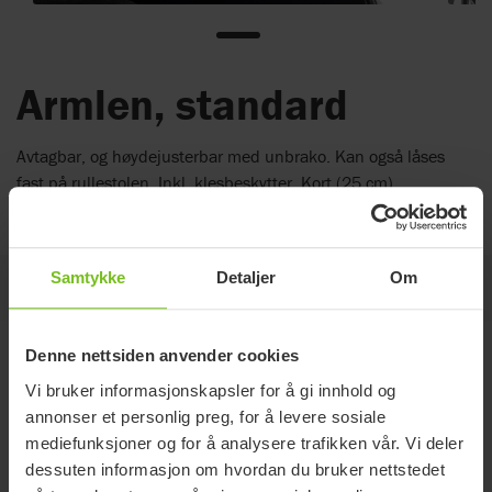
Armlen, standard
Avtagbar, og høydejusterbar med unbrako. Kan også låses
fast på rullestolen. Inkl. klesbeskytter. Kort (25 cm),
alternativt lang (38 cm) armlenepute.
Samtykke
Detaljer
Om
På denne siden
Denne nettsiden anvender cookies
Varianter
Vi bruker informasjonskapsler for å gi innhold og
annonser et personlig preg, for å levere sosiale
mediefunksjoner og for å analysere trafikken vår. Vi deler
HMS
Kompatibel
Lengde
dessuten informasjon om hvordan du bruker nettstedet
Artikkelnummer
art. nr.
med
(mm)