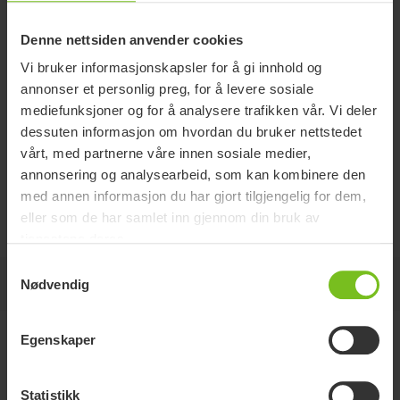
Denne nettsiden anvender cookies
Leggstøtter
Vi bruker informasjonskapsler for å gi innhold og
annonser et personlig preg, for å levere sosiale
Passer til Molift Quick Raiser 2, og er uten sikkerhetsrem.
mediefunksjoner og for å analysere trafikken vår. Vi deler
dessuten informasjon om hvordan du bruker nettstedet
Les mer
vårt, med partnerne våre innen sosiale medier,
annonsering og analysearbeid, som kan kombinere den
med annen informasjon du har gjort tilgjengelig for dem,
Rengjøringsinstruksjoner
eller som de har samlet inn gjennom din bruk av
tjenestene deres.
Samtykkevalg
På denne siden
Nødvendig
Egenskaper
Varianter
Statistikk