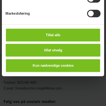
HMS art.
Artikkelnummer
nr.
Kompatibel med
Markedsføring
Sett, str.
Molift Quick Raiser
2910076
292899
S
205
Sett, str.
Molift Quick Raiser
2910077
292900
Tillat alle
L
205
tillat utvalg
Etac AS
Kun nødvendige cookies
Vanemveien 1, 1599 Moss
Telefon: 815 69 469
E-post:
hovedkontor.norge@etac.com
Følg oss på sosiale medier: