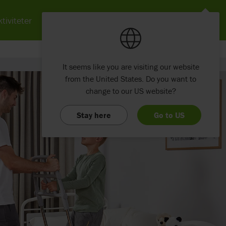
tiviteter
Nyheter
Om Etac
Kontakt
It seems like you are visiting our website
from the United States. Do you want to
change to our US website?
Stay here
Go to US