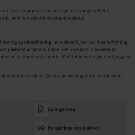
har en kort svingradius, noe som gjør den meget enkel å
 bruk i små rom som for eksempel toaletter.
l trening og rehabilitering i alle pleiemiljøer ved hver forflytning.
rt pasientens tilstand tillater det, noe som innebærer at
lansen i sittende og stående. Molift Raiser Pro gir alltid trygg og
bruk med kun en pleier. Se bruksanvisningen for instruksjoner.
Sprengskisse
Rengjøringsinstruksjoner