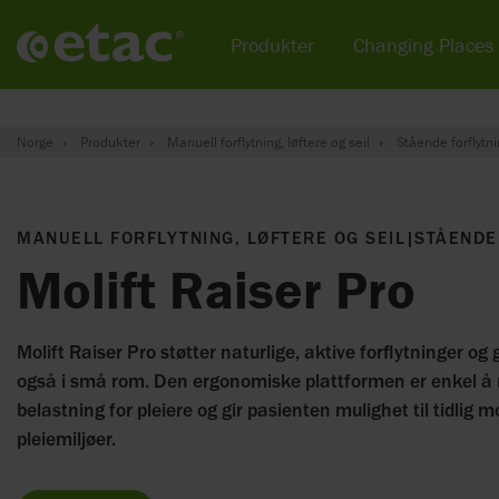
Produkter
Changing Places
Norge
Produkter
Manuell forflytning, løftere og seil
Stående forflytn
MANUELL FORFLYTNING, LØFTERE OG SEIL
|
STÅENDE
Molift Raiser Pro
Molift Raiser Pro støtter naturlige, aktive forflytninger og g
også i små rom. Den ergonomiske plattformen er enkel å
belastning for pleiere og gir pasienten mulighet til tidlig mo
pleiemiljøer.