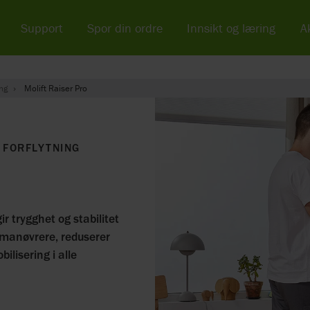
Support
Spor din ordre
Innsikt og læring
Ak
ing
Molift Raiser Pro
 FORFLYTNING
ir trygghet og stabilitet
 manøvrere, reduserer
bilisering i alle