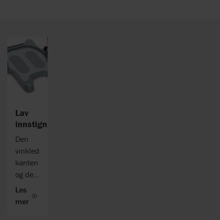
Lav
innstigningshøyde
Den
vinklede
kanten
og den
lave
Les
innstigningshøyden
mer
på 35