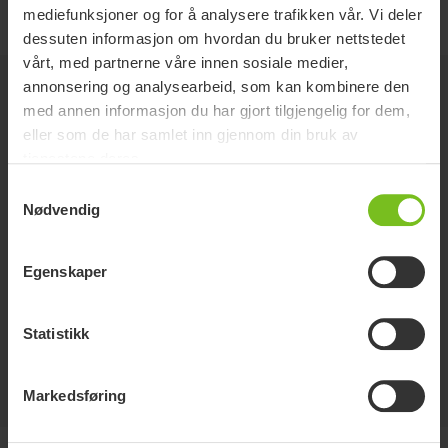
mediefunksjoner og for å analysere trafikken vår. Vi deler
dessuten informasjon om hvordan du bruker nettstedet
vårt, med partnerne våre innen sosiale medier,
annonsering og analysearbeid, som kan kombinere den
Tilbehør
med annen informasjon du har gjort tilgjengelig for dem,
eller som de har samlet inn gjennom din bruk av
tjenestene deres.
Molift EvoSling soft padding.
Samtykkevalg
For trykkfølsomme brukere. EvoSling Soft
Nødvendig
Padding er trykkavlastende polstringshylser som
tres på bendelerne på seil med delte benstøtter.
Egenskaper
Molift EvoSling Extension Loop
Bånd for enklere tilpasning. Brukes for å
Statistikk
forlenge løftebåndet, eller for å holde sammen
benstøttene på seil med delte benstøtter. Bestill
en stk for et komplett par.
Markedsføring