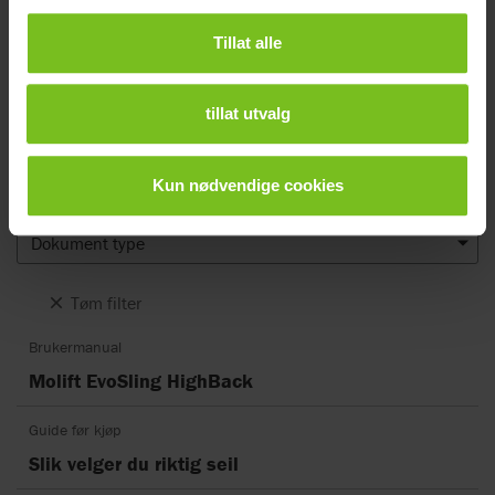
Dokumenter
Tillat alle
Nedlasting av brukermanualer er kun ment for hensiktsmessige
formål. De aktuelle produktene kan endres uten forvarsel, og leserens
tillat utvalg
skjønn anbefales for å sikre samsvar mellom produktversjon og
artikkelnummer mot riktig oversettelse i brukermanualen.
Kun nødvendige cookies
Dokumenttype
Dokument type
Tøm filter
Brukermanual
Molift EvoSling HighBack
Guide før kjøp
Slik velger du riktig seil