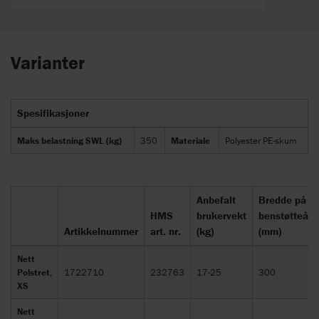
Varianter
Spesifikasjoner
Maks belastning SWL (kg)
350
Materiale
Polyester PE-skum
Anbefalt
Bredde på
HMS
brukervekt
benstøtteåpn
Artikkelnummer
art. nr.
(kg)
(mm)
Nett
Polstret,
1722710
232763
17-25
300
XS
Nett