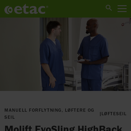
MANUELL FORFLYTNING, LØFTERE OG
|
LØFTESEIL
SEIL
Molift EvoSling HighBack