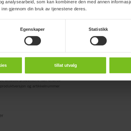
og analysearbeid, som kan kombinere den med annen informasjon d
 inn gjennom din bruk av tjenestene deres.
HMS art.
139823
Egenskaper
Statistikk
ies
tillat utvalg
De aktuelle produktene kan endres
m produktversjon og artikkelnummer
er