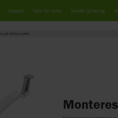
Support
Spor din ordre
Innsikt og læring
Ak
es på bekken/bøtte
Monteres
Senker bekken/ bøttefester me