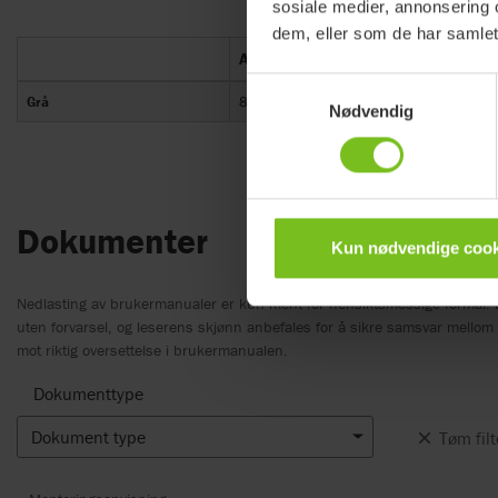
sosiale medier, annonsering 
dem, eller som de har samlet
Artikkelnummer
Samtykkevalg
Grå
80209259
Nødvendig
Dokumenter
Kun nødvendige cook
Nedlasting av brukermanualer er kun ment for hensiktsmessige formål. 
uten forvarsel, og leserens skjønn anbefales for å sikre samsvar mello
mot riktig oversettelse i brukermanualen.
Dokumenttype
Dokument type
Tøm filt