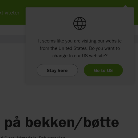
tiviteter
Nyheter
Om Etac
Kontakt
It seems like you are visiting our website
from the United States. Do you want to
change to our US website?
Stay here
Go to US
 på bekken/bøtte
d 6 cm. Materiale: Polypropylen