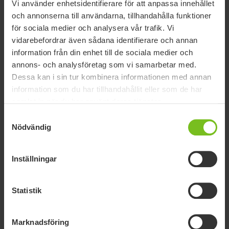
brukaren.
Vi använder enhetsidentifierare för att anpassa innehållet
och annonserna till användarna, tillhandahålla funktioner
för sociala medier och analysera vår trafik. Vi
vidarebefordrar även sådana identifierare och annan
information från din enhet till de sociala medier och
annons- och analysföretag som vi samarbetar med.
Dessa kan i sin tur kombinera informationen med annan
information som du har tillhandahållit eller som de har
samlat in när du har använt deras tjänster.
Samtyckesval
Nödvändig
Inställningar
Statistik
1. Mjuk ryggdyna
Erbjuder brukaren värme och mjukhet. Används innanför
armstöden vilket gör det möjligt att fälla upp armstöden och
Marknadsföring