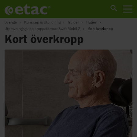
Sverige
Kunskap & Utbildning
Guider
Hygien
Utprovningsguide kroppsformer Swift Mobil-2
Kort överkropp
Kort överkropp