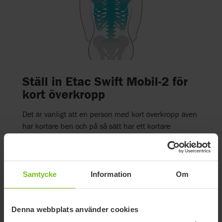
Ställ in Etac Swift Mobil-2 för
kort överkropp
Det är vanligt att en person med kort överkropp även
har kortare ben och på så sätt har ett kortare
sitsdjup.
Ryggen på Etac Swift Mobil-2 kan behövas justeras
så att sitsdjupet kortas något och eventuellt utrustas
Samtycke
Information
Om
med en mjuk ryggdyna (1), en komfortsits (2) och de
korta benstöden (3).
Denna webbplats använder cookies
Anpassa alltid armstöden och benstöden utifrån