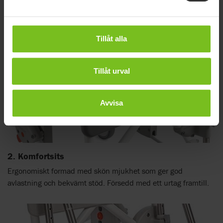
skapa tillgänglighet vid sidoförflyttning.
Tillåt alla
Tillåt urval
Avvisa
2. Komfortsits
Ergonomiskt formad med skön mjukhet som ger god
avlastning och bekvämt stöd. Försedd med ett urtag framtill.