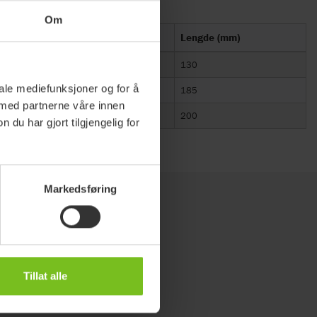
Om
patibel med
Lengde (mm)
r alle Etac-modeller
130
iale mediefunksjoner og for å
r alle Etac-modeller
185
 med partnerne våre innen
r alle Etac-modeller
200
u har gjort tilgjengelig for
Markedsføring
Tillat alle