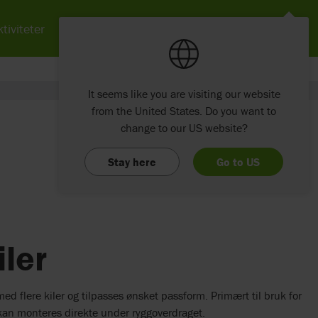
tiviteter
Nyheter
Om Etac
Kontakt
It seems like you are visiting our website
from the United States. Do you want to
change to our US website?
Stay here
Go to US
ler
d flere kiler og tilpasses ønsket passform. Primært til bruk for
 kan monteres direkte under ryggoverdraget.