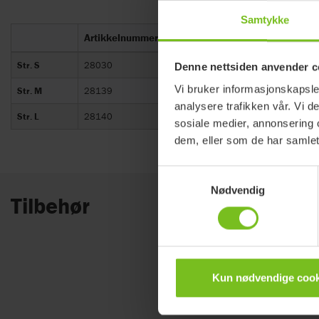
Samtykke
Artikkelnummer
HMS art. nr.
Str. S
28030
254882
Denne nettsiden anvender c
Vi bruker informasjonskapsler
Str. M
28139
256516
analysere trafikken vår. Vi 
Str. L
28140
239982
sosiale medier, annonsering 
dem, eller som de har samlet
Samtykkevalg
Nødvendig
Tilbehør
Kun nødvendige cook