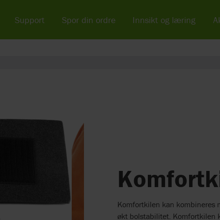
Support
Spor din ordre
Innsikt og læring
Ak
Komfortki
Komfortkilen kan kombineres me
økt bolstabilitet. Komfortkilen