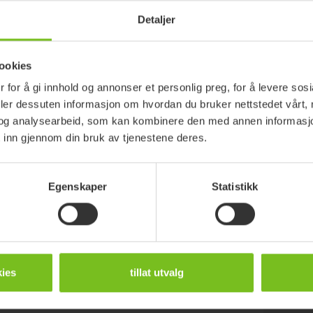
Detaljer
Bredde (mm)
Høyde (mm)
Kom
90
20
Passe
ookies
 for å gi innhold og annonser et personlig preg, for å levere sos
110
20
Passe
deler dessuten informasjon om hvordan du bruker nettstedet vårt,
175
25
Passe
og analysearbeid, som kan kombinere den med annen informasjon d
 inn gjennom din bruk av tjenestene deres.
Egenskaper
Statistikk
Etac Prio aktiv
En allround rullestol med tilt, og den letteste og
ies
tillat utvalg
smaleste i denne delkontrakten. Prisforhandlet, NAV-
avtale Manuelle rullestoler, DK 8.