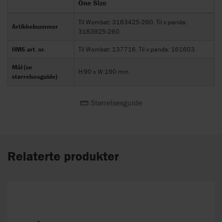
One Size
Til Wombat: 3183425-260. Til x:panda:
Artikkelnummer
3183925-260
HMS art. nr.
Til Wombat: 137716. Til x:panda: 161603.
Mål (se
H:90 x W:190 mm
størrelsesguide)
Størrelsesguide
Relaterte produkter