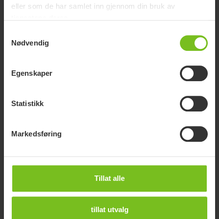
eller som de har samlet inn gjennom din bruk av
tjenestene deres.
Samtykkevalg
Nødvendig
Egenskaper
Statistikk
Markedsføring
Belte til sidestøtter
Tillat alle
Sett.
tillat utvalg