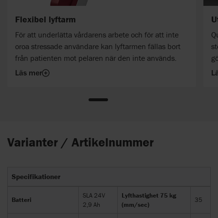
Flexibel lyftarm
U
För att underlätta vårdarens arbete och för att inte
Qu
oroa stressade användare kan lyftarmen fällas bort
st
från patienten mot pelaren när den inte används.
gö
Läs mer
L
Varianter / Artikelnummer
Specifikationer
SLA 24V
Lyfthastighet 75 kg
Batteri
35
2,9 Ah
(mm/sec)