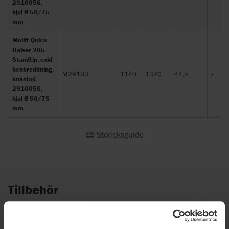
2910056,
hjul Ø 50/75
mm
Molift Quick
Raiser 205
StandUp, exkl
benbreddning,
M29163
1140
1320
44,5
-
knästöd
2910056,
hjul Ø 50/75
mm
Storleksguide
Tillbehör
2-punkts lyftarm