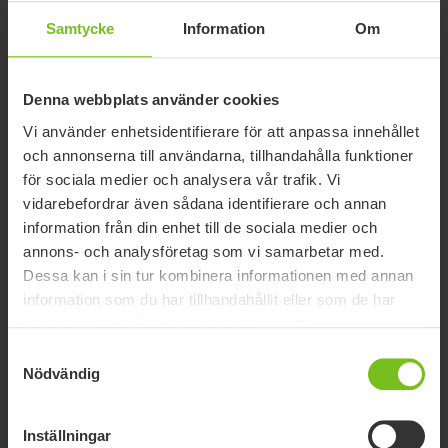
För lyftsele RgoSling StandUp
Samtycke
Information
Om
Denna webbplats använder cookies
Knästöd med vadband och kuddar
Vi använder enhetsidentifierare för att anpassa innehållet
Knästöd till Molift Quick Raiser 205
och annonserna till användarna, tillhandahålla funktioner
för sociala medier och analysera vår trafik. Vi
vidarebefordrar även sådana identifierare och annan
information från din enhet till de sociala medier och
Knästöd med kort fäste och stora
annons- och analysföretag som vi samarbetar med.
kuddar
Knästöd med kort fäste till Molift Quick Raiser
Dessa kan i sin tur kombinera informationen med annan
205
information som du har tillhandahållit eller som de har
samlat in när du har använt deras tjänster.
Antihalkinlägg för fotstöd
Samtyckesval
Nödvändig
Inlägg med antihalkmaterial för att öka
friktionen.
Inställningar