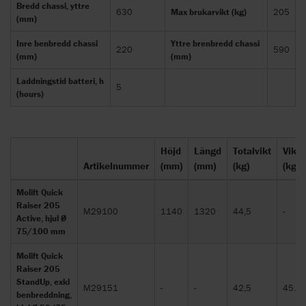
Bredd chassi, yttre
630
Max brukarvikt (kg)
205
(mm)
Inre benbredd chassi
Yttre brenbredd chassi
220
590
(mm)
(mm)
Laddningstid batteri, h
5
(hours)
Höjd
Längd
Totalvikt
Vikt
Artikelnummer
(mm)
(mm)
(kg)
(kg)
Molift Quick
Raiser 205
M29100
1140
1320
44,5
-
Active, hjul Ø
75/100 mm
Molift Quick
Raiser 205
StandUp, exkl
M29151
-
-
42,5
45.0
benbreddning,