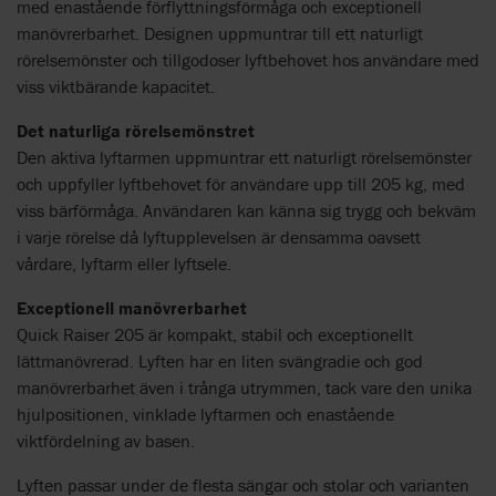
med enastående förflyttningsförmåga och exceptionell
manövrerbarhet. Designen uppmuntrar till ett naturligt
rörelsemönster och tillgodoser lyftbehovet hos användare med
viss viktbärande kapacitet.
Det naturliga rörelsemönstret
Den aktiva lyftarmen uppmuntrar ett naturligt rörelsemönster
och uppfyller lyftbehovet för användare upp till 205 kg, med
viss bärförmåga. Användaren kan känna sig trygg och bekväm
i varje rörelse då lyftupplevelsen är densamma oavsett
vårdare, lyftarm eller lyftsele.
Exceptionell manövrerbarhet
Quick Raiser 205 är kompakt, stabil och exceptionellt
lättmanövrerad. Lyften har en liten svängradie och god
manövrerbarhet även i trånga utrymmen, tack vare den unika
hjulpositionen, vinklade lyftarmen och enastående
viktfördelning av basen.
Lyften passar under de flesta sängar och stolar och varianten