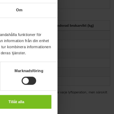
200
Om
Midjemått (mm)
Rekommenderad brukarvikt (kg)
andahålla funktioner för
600-750
17-25
n information från din enhet
700-950
25-50
 tur kombinera informationen
deras tjänster.
900-1050
45-95
1100-1150
90-165
Marknadsföring
1100-1300
160-240
1250-1450
230-300
ste inspekteras regelbundet, helst före varje lyftoperation, men särskilt
Tillåt alla