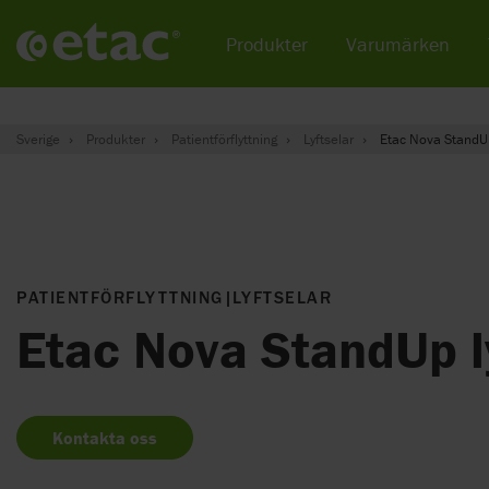
Produkter
Varumärken
Sverige
Produkter
Patientförflyttning
Lyftselar
Etac Nova StandUp
PATIENTFÖRFLYTTNING
|
LYFTSELAR
Etac Nova StandUp l
Kontakta oss