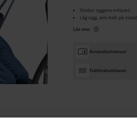
Stödjer ryggens mittparti
Låg rygg, anti-halk på insid
Läs mer
Användarmanual
Tvättinstruktioner