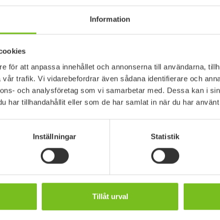
Information
Artikelnummer
Höjd (mm)
cookies
e för att anpassa innehållet och annonserna till användarna, tillh
-75 cm
1722010
300
vår trafik. Vi vidarebefordrar även sådana identifierare och anna
95 cm
1722020
350
nnons- och analysföretag som vi samarbetar med. Dessa kan i sin
har tillhandahållit eller som de har samlat in när du har använt 
-105 cm
1722030
350
00-115 cm
1722040
350
Inställningar
Statistik
 110-130 cm
1722050
350
ng 125-145 cm
1722060
350
 Att tvätta vid högre temperaturer sliter ut materialet snabbare. Lyftselen må
engöring.
Tillåt urval
Storleksguide