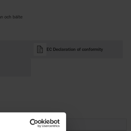
an och bälte
EC Declaration of conformity