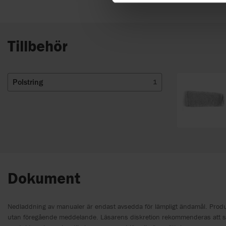
Tillbehör
Polstring
1
Dokument
Nedladdning av manualer är endast avsedda för lämpligt ändamål. Pro
utan föregående meddelande. Läsarens diskretion rekommenderas att 