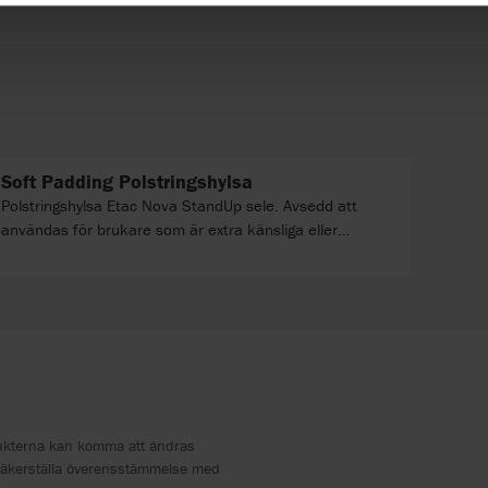
Soft Padding Polstringshylsa
Polstringshylsa Etac Nova StandUp sele. Avsedd att
användas för brukare som är extra känsliga eller
kräver extra komfort. Tillverkad av mjuk och behaglig
fårskinnsimitation.
dukterna kan komma att ändras
säkerställa överensstämmelse med