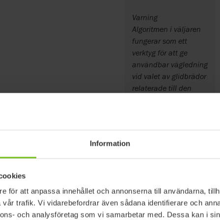
Varning
Algoritmen i väljaren
fungerar som ett
verktyg för att ge
användbar vägledning
vid valet av glidbrädor
relaterade till den
avsedda
användningen.
Resultaten ska endast
ses som en
Information
huvudriktlinje och
ersätter inte behovet
av individuella
cookies
bedömningar utförda
e för att anpassa innehållet och annonserna till användarna, tillh
av kompetenta
vår trafik. Vi vidarebefordrar även sådana identifierare och anna
vårdare för varje
nnons- och analysföretag som vi samarbetar med. Dessa kan i sin
enskild