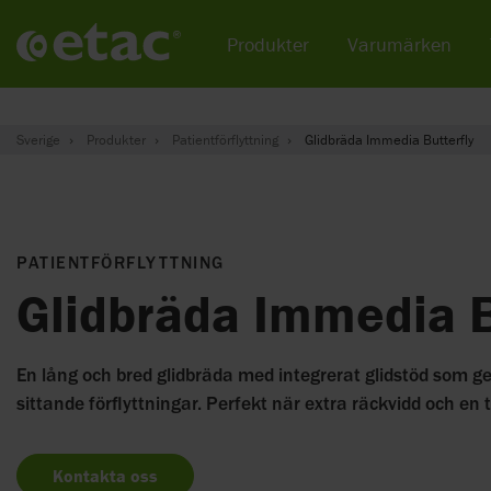
Produkter
Varumärken
Sverige
Produkter
Patientförflyttning
Glidbräda Immedia Butterfly
PATIENTFÖRFLYTTNING
Glidbräda Immedia B
En lång och bred glidbräda med integrerat glidstöd som g
sittande förflyttningar. Perfekt när extra räckvidd och en t
Kontakta oss