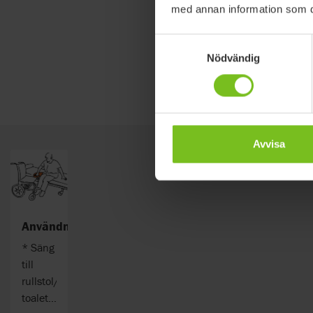
med annan information som du 
Samtyckesval
Nödvändig
Avvisa
Användningsområden
* Säng
till
rullstol/mobil
toalettstol