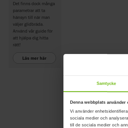
Det finns dock många
parametrar att ta
hänsyn till när man
väljer glidbräda.
Använd vår guide för
att hjälpa dig hitta
rätt!
Läs mer här
Samtycke
Denna webbplats använder 
Vi använder enhetsidentifierar
sociala medier och analysera 
till de sociala medier och a