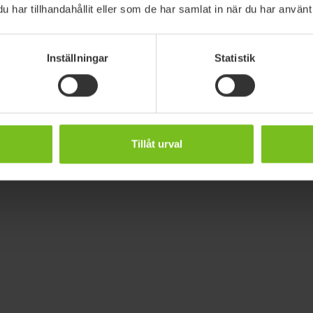
har tillhandahållit eller som de har samlat in när du har använt 
användare/patient.
Hämta val
Inställningar
Statistik
av glidbräda
(PDF)
Tillåt urval