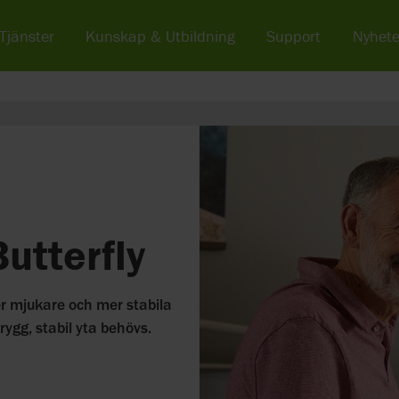
Tjänster
Kunskap & Utbildning
Support
Nyhete
utterfly
er mjukare och mer stabila
rygg, stabil yta behövs.