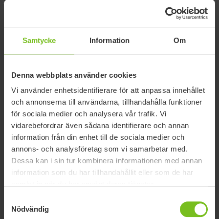
Samtycke
Information
Om
Denna webbplats använder cookies
Vi använder enhetsidentifierare för att anpassa innehållet
och annonserna till användarna, tillhandahålla funktioner
Varianter / Artikelnummer
för sociala medier och analysera vår trafik. Vi
vidarebefordrar även sådana identifierare och annan
information från din enhet till de sociala medier och
Max
annons- och analysföretag som vi samarbetar med.
Bredd
Längd
brukarvi
Dessa kan i sin tur kombinera informationen med annan
Artikelnummer
(mm)
(mm)
Material
(kg)
information som du har tillhandahållit eller som de har
Immedia
samlat in när du har använt deras tjänster.
3B-
IM403
230
770
Polyetylen
150
Samtyckesval
board
Nödvändig