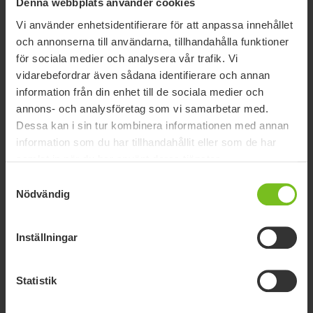
Denna webbplats använder cookies
Vi använder enhetsidentifierare för att anpassa innehållet
och annonserna till användarna, tillhandahålla funktioner
för sociala medier och analysera vår trafik. Vi
vidarebefordrar även sådana identifierare och annan
information från din enhet till de sociala medier och
annons- och analysföretag som vi samarbetar med.
Dessa kan i sin tur kombinera informationen med annan
information som du har tillhandahållit eller som de har
samlat in när du har använt deras tjänster.
Samtyckesval
Nödvändig
Inställningar
Användningsområden
* Säng till rullstol/mobil toalettstol * Ut ur / in i
bil * Mellan rullstol, stol, toalett, duschstol, etc
Statistik
Läs mer