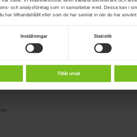
318720850
nnons- och analysföretag som vi samarbetar med. Dessa kan i sin
har tillhandahållit eller som de har samlat in när du har använt 
R82 Stingray str. 1 och 2
Inställningar
Statistik
dukterna kan komma att ändras
Tillåt urval
säkerställa överensstämmelse med
lter