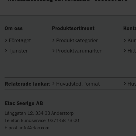
Om oss
Produktsortiment
Kont
Företaget
Produktkategorier
Kun
Tjänster
Produktvarumärken
Hit
Relaterade länkar:
Huvudstöd, format
Huv
Etac Sverige AB
Långgatan 12, 334 33 Anderstorp
Telefon kundservice: 0371-58 73 00
E-post:
info@etac.com