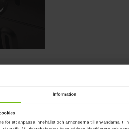
Information
cookies
e för att anpassa innehållet och annonserna till användarna, tillh
One size
vår trafik. Vi vidarebefordrar även sådana identifierare och anna