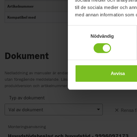
Artikelnummer
till de sociala medier och a
med annan information som du 
Kompatibel med
Samtyckesval
Nödvändig
Dokument
Nedladdning av manualer är endast avsedda för lämpligt ändamål. Pro
Avvisa
utan föregående meddelande. Läsarens diskretion rekommenderas att 
produktversion och artikelnummer samt lämplig översättning.
Typ av dokument
Val av dokument
Rensa fi
Monteringsanvisning
Huvudstödsbeslag och huvudstöd - 9996097173