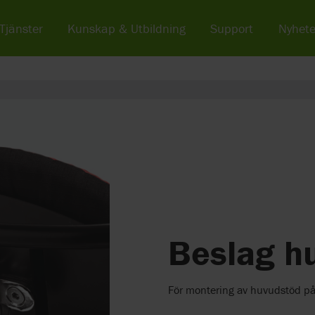
Tjänster
Kunskap & Utbildning
Support
Nyhete
Beslag h
För montering av huvudstöd på