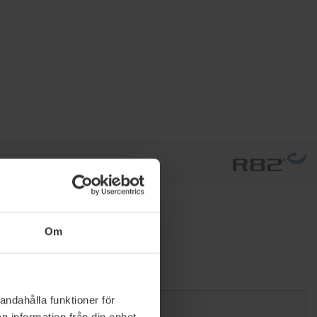
Om
andahålla funktioner för
n information från din enhet