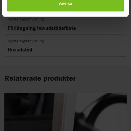
Avvisa
Rensa filter
Monteringsanvisning
Förlängning huvudstödsfäste
Monteringsanvisning
Huvudstöd
Relaterade produkter