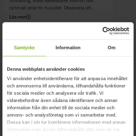
otillräcklig, vilket säkerställer komfort och
optimalt stöd för huvudet. Observera att
förlängningen endast är tillåten horisontellt
Läs mer
framåt och kan beställas som reservdel utan
förmontering. Följ monteringsanvisningen för att
säkerställa en säker och korrekt installation för
användaren.
Varianter / Artikelnummer
Samtycke
Information
Om
Denna webbplats använder cookies
Artikelnummer
Kompatibel med
Vi använder enhetsidentifierare för att anpassa innehållet
Komplett med överdrag
Cross 5, Cross 5 XL,
och annonserna till användarna, tillhandahålla funktioner
plysch inkl turtlestag 350
28536-60
Cross 6, Crissy, Prio,
för sociala medier och analysera vår trafik. Vi
mm
Xact
vidarebefordrar även sådana identifierare och annan
Cross 5, Cross 5 XL,
Komplett med överdrag
information från din enhet till de sociala medier och
Cross 6, Crissy, Prio,
hygien inkl turtlestag 350
28536-65
annons- och analysföretag som vi samarbetar med.
Prio 3A, Transit III,
mm
Xact
Dessa kan i sin tur kombinera informationen med annan
information som du har tillhandahållit eller som de har
Cross 5, Cross 5 XL ,