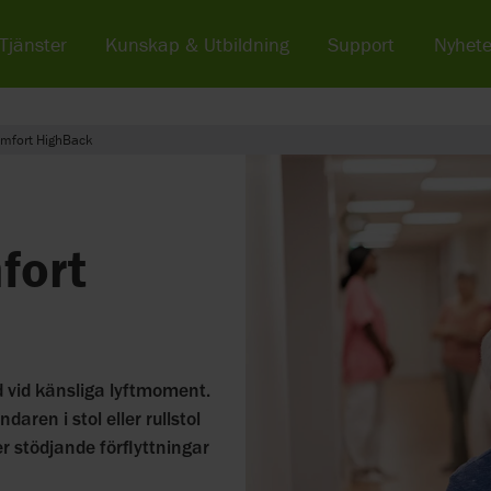
Tjänster
Kunskap & Utbildning
Support
Nyhete
omfort HighBack
fort
d vid känsliga lyftmoment.
ren i stol eller rullstol
r stödjande förflyttningar