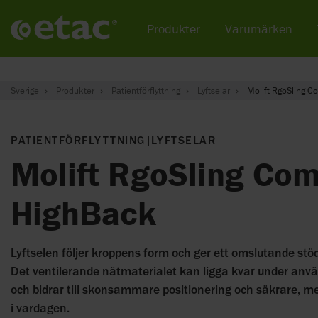
Produkter
Varumärken
Sverige
Produkter
Patientförflyttning
Lyftselar
Molift RgoSling C
PATIENTFÖRFLYTTNING
|
LYFTSELAR
Molift RgoSling Com
HighBack
Lyftselen följer kroppens form och ger ett omslutande stö
Det ventilerande nätmaterialet kan ligga kvar under använda
och bidrar till skonsammare positionering och säkrare, me
i vardagen.