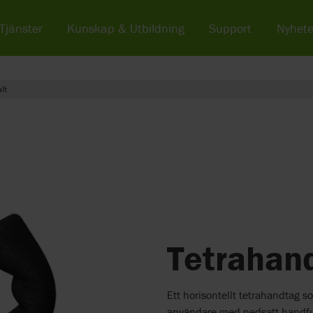
Tjänster
Kunskap & Utbildning
Support
Nyhete
lt
Tetrahand
Ett horisontellt tetrahandtag 
användare med nedsatt handfu