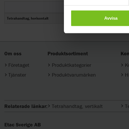
Avvisa
Tetrahandtag, horisontalt
Om oss
Produktsortiment
Kon
Företaget
Produktkategorier
K
Tjänster
Produktvarumärken
H
Relaterade länkar:
Tetrahandtag, vertikalt
T
Etac Sverige AB