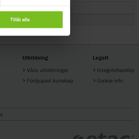
Vikt (kg)
Tillåt alla
0.130
Utbildning
Legalt
Våra utbildningar
Integritetspolicy
Fördjupad kunskap
Cookie info
er