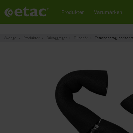
Produkter
Varumärken
Sverige
Produkter
Drivaggregat
Tillbehör
Tetrahandtag, horisonta