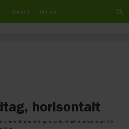
r
Kontakt
Om oss
tag, horisontalt
som underlättar hanteringen av styret och manövreringen för
nktion.