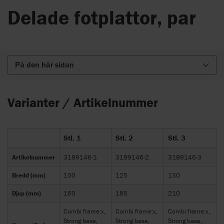
Delade fotplattor, par
På den här sidan
Varianter / Artikelnummer
Stl. 1
Stl. 2
Stl. 3
Artikelnummer
3189146-1
3189146-2
3189146-3
Bredd (mm)
100
125
130
Djup (mm)
160
185
210
Combi frame:x,
Combi frame:x,
Combi frame:x,
Strong base,
Strong base,
Strong base,