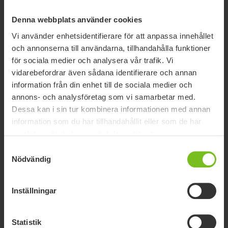
Denna webbplats använder cookies
Vi använder enhetsidentifierare för att anpassa innehållet
och annonserna till användarna, tillhandahålla funktioner
för sociala medier och analysera vår trafik. Vi
vidarebefordrar även sådana identifierare och annan
information från din enhet till de sociala medier och
annons- och analysföretag som vi samarbetar med.
Underrede R82 Multi Frame:x
Dessa kan i sin tur kombinera informationen med annan
information som du har tillhandahållit eller som de har
Multi Frame:x är ett stabilt och lättmanövrerat underrede med
samlat in när du har använt deras tjänster.
en stilren design.
Samtyckesval
Nödvändig
Inställningar
Statistik