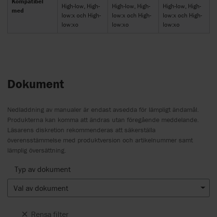
Kompatibel
High-low, High-
High-low, High-
High-low, High-
med
low:x och High-
low:x och High-
low:x och High-
low:xo
low:xo
low:xo
Dokument
Nedladdning av manualer är endast avsedda för lämpligt ändamål.
Produkterna kan komma att ändras utan föregående meddelande.
Läsarens diskretion rekommenderas att säkerställa
överensstämmelse med produktversion och artikelnummer samt
lämplig översättning.
Typ av dokument
Val av dokument
Rensa filter