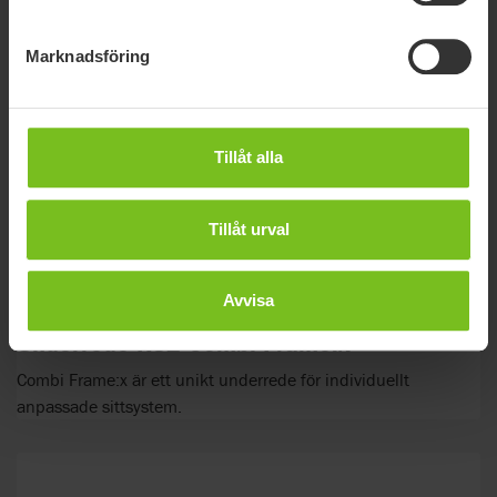
Marknadsföring
Tillåt alla
Tillåt urval
Avvisa
Underrede R82 Combi Frame:x
Combi Frame:x är ett unikt underrede för individuellt
anpassade sittsystem.