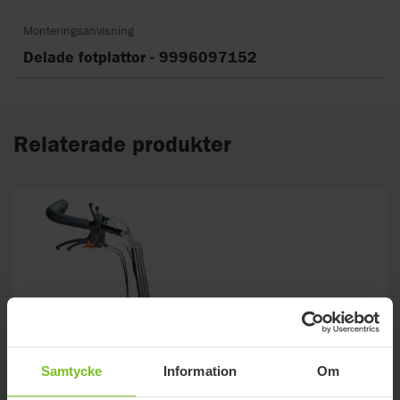
Monteringsanvisning
Delade fotplattor - 9996097152
Relaterade produkter
Samtycke
Information
Om