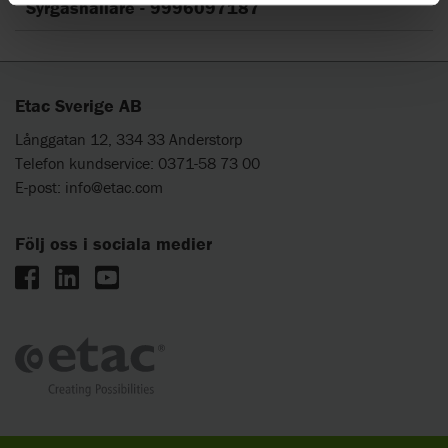
Syrgashållare - 9996097187
Etac Sverige AB
Långgatan 12, 334 33 Anderstorp
Telefon kundservice: 0371-58 73 00
E-post:
info@etac.com
Följ oss i sociala medier