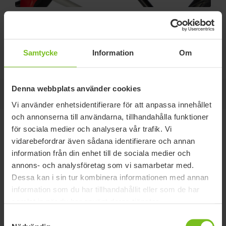
Syrgashållare
Samtycke
Information
Om
Kräver transportfäste på baksidan av ramen. Max vikt 10 kg.
Denna webbplats använder cookies
På den här sidan
Vi använder enhetsidentifierare för att anpassa innehållet
och annonserna till användarna, tillhandahålla funktioner
Varianter / Artikelnummer
för sociala medier och analysera vår trafik. Vi
vidarebefordrar även sådana identifierare och annan
information från din enhet till de sociala medier och
annons- och analysföretag som vi samarbetar med.
One size
Dessa kan i sin tur kombinera informationen med annan
Artikelnummer
318776295
information som du har tillhandahållit eller som de har
samlat in när du har använt deras tjänster.
Kompatibel med
R82 Stingray stl. 1-2
Samtyckesval
Max belastning (kg)
10