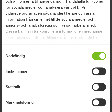
och annonserna till användarna, tillhandahålla funktioner
lämplig översättning.
för sociala medier och analysera vår trafik. Vi
Typ av dokument
vidarebefordrar även sådana identifierare och annan
information från din enhet till de sociala medier och
Val av dokument
annons- och analysföretag som vi samarbetar med.
Dessa kan i sin tur kombinera informationen med annan
Rensa filter
information som du har tillhandahållit eller som de har
samlat in när du har använt deras tjänster.
Monteringsanvisning
Samtyckesval
Svanhalsstag-system - 9996099000
Nödvändig
Monteringsanvisning
Inställningar
Turtlestag - 9996097901
Statistik
Relaterade produkter
Marknadsföring