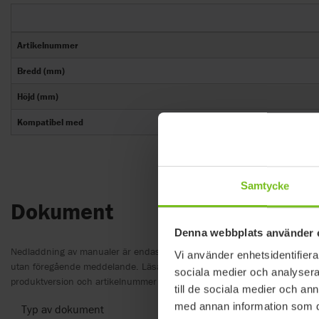
Artikelnummer
Bredd (mm)
Höjd (mm)
Kompatibel med
Samtycke
Dokument
Denna webbplats använder 
Nedladdning av manualer är endast avsedda för lämpligt ändamål. Pro
Vi använder enhetsidentifierar
utan föregående meddelande. Läsarens diskretion rekommenderas att 
sociala medier och analysera 
produktversion och artikelnummer samt lämplig översättning.
till de sociala medier och a
med annan information som du 
Typ av dokument