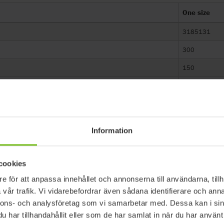
One size
3185131
300
150
R82 Kudu
Information
cookies
dukterna kan komma att ändras
e för att anpassa innehållet och annonserna till användarna, tillh
säkerställa överensstämmelse med
vår trafik. Vi vidarebefordrar även sådana identifierare och anna
nnons- och analysföretag som vi samarbetar med. Dessa kan i sin
har tillhandahållit eller som de har samlat in när du har använt 