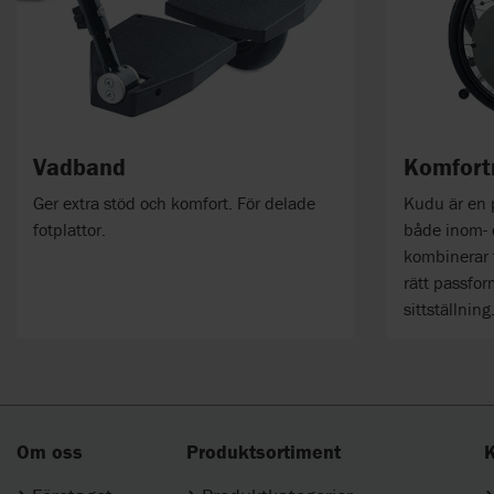
Vadband
Komfort
Ger extra stöd och komfort. För delade
Kudu är en p
fotplattor.
både inom-
kombinerar f
rätt passfo
sittställning
Om oss
Produktsortiment