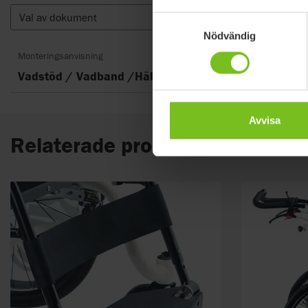
Val av dokument
Rensa fi
Samtyckesval
Nödvändig
Monteringsanvisning
Vadstöd / Vadband /Hälband - 9996097011
Avvisa
Relaterade produkter