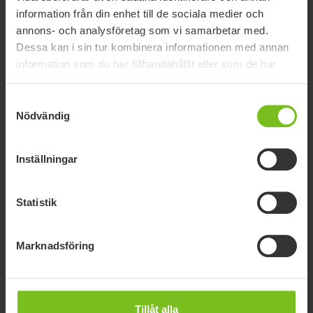
information från din enhet till de sociala medier och
annons- och analysföretag som vi samarbetar med.
Dessa kan i sin tur kombinera informationen med annan
information som du har tillhandahållit eller som de har
samlat in när du har använt deras tjänster.
Samtyckesval
Nödvändig
Inställningar
Statistik
Underrede R82 High-low:xo
High-low:xo är ett underrede för inom- och utomhusbruk med
Marknadsföring
användarvänlig höjdjustering från golv till bordshöjd,
anpassat för olika sittsystem.
Tillåt alla