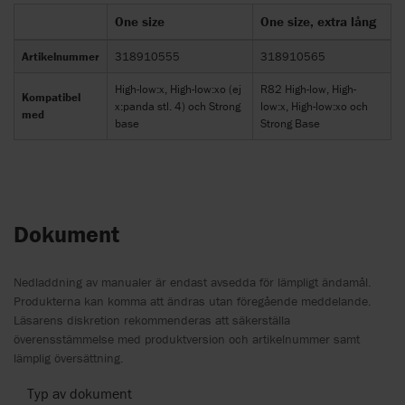
One size
One size, extra lång
Artikelnummer
318910555
318910565
High-low:x, High-low:xo (ej
R82 High-low, High-
Kompatibel
x:panda stl. 4) och Strong
low:x, High-low:xo och
med
base
Strong Base
Dokument
Nedladdning av manualer är endast avsedda för lämpligt ändamål.
Produkterna kan komma att ändras utan föregående meddelande.
Läsarens diskretion rekommenderas att säkerställa
överensstämmelse med produktversion och artikelnummer samt
lämplig översättning.
Typ av dokument