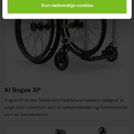
Kun nødvendige cookies
Ki Rogue XP
Rogue XP er den første lette fastramme kørestol designet til
unge med udseende som en voksenkørestol og funktionalitet
som en børnekørestol.