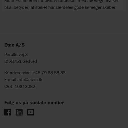
Multi Frame er et innovativt understel med lav vægt, hvilket
bl.a. betyder, at stellet har særdeles gode køreegenskaber.
Etac A/S
Parallelvej 3
DK-8751 Gedved
Kundeservice: +45 79 68 58 33
E-mail
info@etac.dk
CVR: 10313082
Følg os på sociale medier