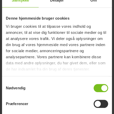
Samtykke
Detaljer
Om
Denne hjemmeside bruger cookies
Vi bruger cookies til at tilpasse vores indhold og
Bæredygtighedsrapport
annoncer, til at vise dig funktioner til sociale medier og til
2022
at analysere vores trafik. Vi deler også oplysninger om
din brug af vores hjemmeside med vores partnere inden
for sociale medier, annonceringspartnere og
analysepartnere. Vores partnere kan kombinere disse
data med andre oplysninger, du har givet dem, eller som
de har indsamlet fra din brug af deres tjenester.
Samtykkevalg
Nødvendig
Præferencer